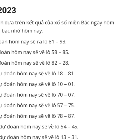
2023
nh dựa trên kết quả của xổ số miền Bắc ngày hôm
o bạc nhớ hôm nay:
oán hôm nay sẽ ra lô 81 – 93.
oán hôm nay sẽ về lô 58 – 85.
oán hôm nay sẽ về lô 82 – 28.
 đoán hôm nay sẽ về lô 18 – 81.
 đoán hôm nay sẽ về lô 10 – 01.
 đoán hôm nay sẽ về lô 70 – 07.
 đoán hôm nay sẽ về lô 57 – 75.
 đoán hôm nay sẽ về lô 78 – 87.
dự đoán hôm nay sẽ về lô 54 – 45.
dự đoán hôm nay sẽ về lô 13 – 31.