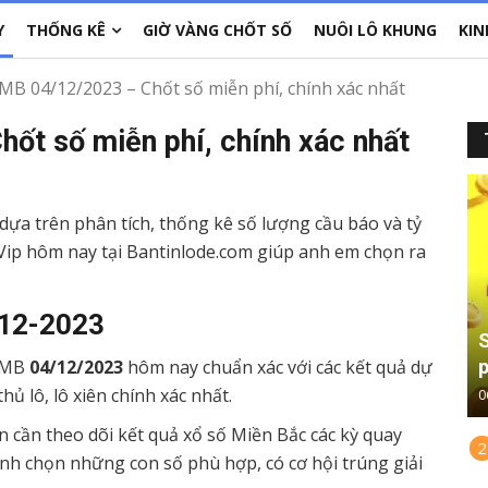
Y
THỐNG KÊ
GIỜ VÀNG CHỐT SỐ
NUÔI LÔ KHUNG
KIN
 MB 04/12/2023 – Chốt số miễn phí, chính xác nhất
ốt số miễn phí, chính xác nhất
dựa trên phân tích, thống kê số lượng cầu báo và tỷ
 Vip hôm nay tại Bantinlode.com giúp anh em chọn ra
12-2023
S
XSMB
04/12/2023
hôm nay chuẩn xác với các kết quả dự
p
hủ lô, lô xiên chính xác nhất.
0
 cần theo dõi kết quả xổ số Miền Bắc các kỳ quay
2
ịnh chọn những con số phù hợp, có cơ hội trúng giải