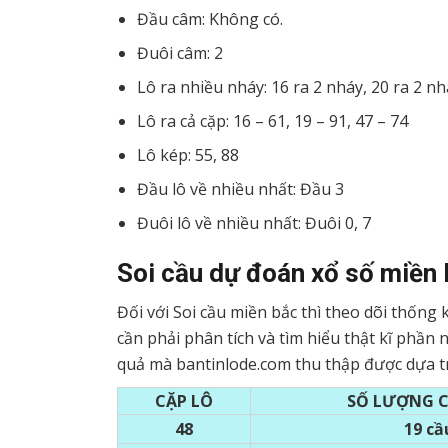
Đầu câm: Không có.
Đuôi câm: 2
Lô ra nhiều nháy: 16 ra 2 nháy, 20 ra 2 nh
Lô ra cả cặp: 16 – 61, 19 – 91, 47 – 74
Lô kép: 55, 88
Đầu lô về nhiều nhất: Đầu 3
Đuôi lô về nhiều nhất: Đuôi 0, 7
Soi cầu dự đoán xổ số miền
Đối với Soi cầu miền bắc thì theo dõi thống 
cần phải phân tích và tìm hiểu thật kĩ phần 
quả mà bantinlode.com thu thập được dựa trê
CẶP LÔ
SỐ LƯỢNG 
48
19 cầ