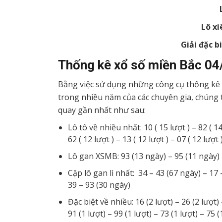
Lô xi
Giải đặc b
Thống kê xổ số miền Bắc
04
Bằng việc sử dụng những công cụ thống kê h
trong nhiều năm của các chuyên gia, chúng t
quay gần nhất như sau:
Lô tô về nhiều nhất: 10 ( 15 lượt ) – 82 ( 14 
62 ( 12 lượt ) – 13 ( 12 lượt ) – 07 ( 12 lượt )
Lô gan XSMB: 93 (13 ngày) – 95 (11 ngày) 
Cặp lô gan lì nhất: 34 – 43 (67 ngày) – 17 
39 – 93 (30 ngày)
Đặc biệt về nhiều: 16 (2 lượt) – 26 (2 lượt) 
91 (1 lượt) – 99 (1 lượt) – 73 (1 lượt) – 75 (