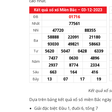
cao nhất.
Kết quả sổ xố Miền Bắc – 03-12-2023
01716
ĐB
77561
Nhất
47720
88355
Nhì
58888
22091
21180
Ba
93030
49821
58663
5620
5047
0428
6339
Tư
7437
0630
4896
Năm
2937
8774
2334
663
164
416
Sáu
13
07
17
19
Bảy
Kết quả xổ 
Dựa trên bảng kết quả xổ số miền Bắc ngà
Giải đặc biệt: Đầu 1, đuôi 6, tổng 7