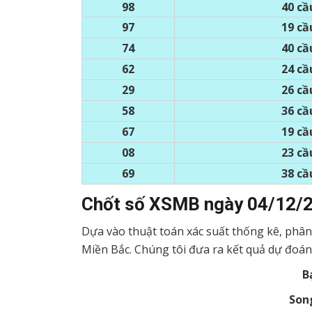
98
40 cầ
97
19 cầ
74
40 cầ
62
24 cầ
29
26 cầ
58
36 cầ
67
19 cầ
08
23 cầ
69
38 cầ
Chốt số XSMB ngày
04/12/
Dựa vào thuật toán xác suất thống kê, phân 
Miền Bắc. Chúng tôi đưa ra kết quả dự đoán 
B
Son