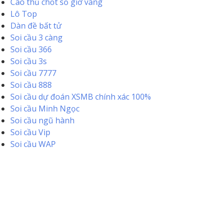
Cao thủ chốt số giờ vàng
Lô Top
Dàn đề bất tử
Soi cầu 3 càng
Soi cầu 366
Soi cầu 3s
Soi cầu 7777
Soi cầu 888
Soi cầu dự đoán XSMB chính xác 100%
Soi cầu Minh Ngọc
Soi cầu ngũ hành
Soi cầu Vip
Soi cầu WAP