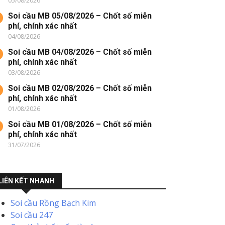
05/08/2026
Soi cầu MB 05/08/2026 – Chốt số miễn
phí, chính xác nhất
04/08/2026
Soi cầu MB 04/08/2026 – Chốt số miễn
phí, chính xác nhất
03/08/2026
Soi cầu MB 02/08/2026 – Chốt số miễn
phí, chính xác nhất
01/08/2026
Soi cầu MB 01/08/2026 – Chốt số miễn
phí, chính xác nhất
31/07/2026
LIÊN KẾT NHANH
Soi cầu Rồng Bạch Kim
Soi cầu 247