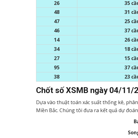
26
35 cầ
48
31 cầ
47
25 cầ
46
37 cầ
14
26 cầ
34
18 cầ
27
15 cầ
95
37 cầ
38
23 cầ
Chốt số XSMB ngày
04/11/
Dựa vào thuật toán xác suất thống kê, phân 
Miền Bắc. Chúng tôi đưa ra kết quả dự đoán 
B
Son