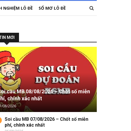
H NGHIỆM LÔ ĐỀ
SỔ MƠ LÔ ĐỀ
TIN MỚI
oi cầu MB 08/08/2026 – Chốt số miễn
hí, chính xác nhất
7/08/2026
Soi cầu MB 07/08/2026 – Chốt số miễn
phí, chính xác nhất