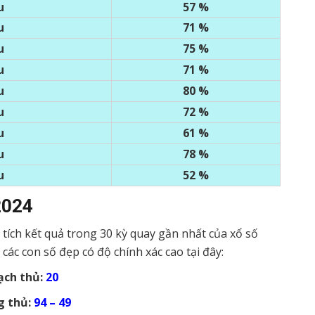
u
57 %
u
71 %
u
75 %
u
71 %
u
80 %
u
72 %
u
61 %
u
78 %
u
52 %
2024
tích kết quả trong 30 kỳ quay gần nhất của xổ số
các con số đẹp có độ chính xác cao tại đây:
ạch thủ:
20
g thủ:
94 – 49