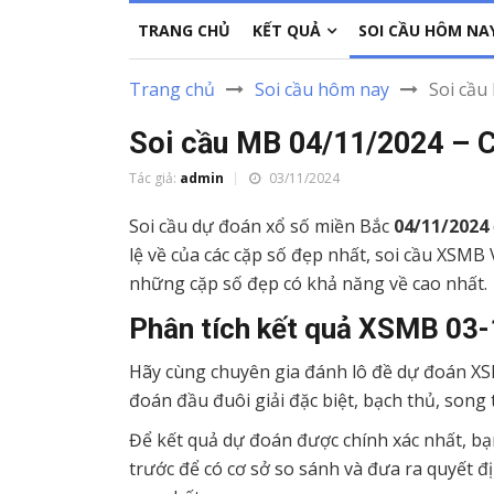
TRANG CHỦ
KẾT QUẢ
SOI CẦU HÔM NA
Trang chủ
Soi cầu hôm nay
Soi cầu
Soi cầu MB 04/11/2024 – Ch
Tác giả:
admin
03/11/2024
Soi cầu dự đoán xổ số miền Bắc
04/11/2024
lệ về của các cặp số đẹp nhất, soi cầu XSMB
những cặp số đẹp có khả năng về cao nhất.
Phân tích kết quả XSMB
03-
Hãy cùng chuyên gia đánh lô đề dự đoán 
đoán đầu đuôi giải đặc biệt, bạch thủ, song t
Để kết quả dự đoán được chính xác nhất, bạn
trước để có cơ sở so sánh và đưa ra quyết đ