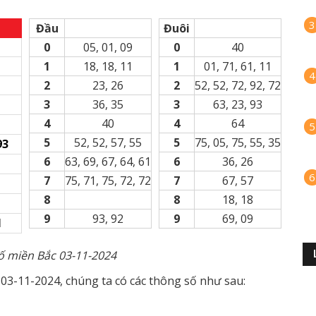
3
Đầu
Đuôi
0
05, 01, 09
0
40
1
18, 18, 11
1
01, 71, 61, 11
4
2
23, 26
2
52, 52, 72, 92, 72
3
36, 35
3
63, 23, 93
4
40
4
64
5
5
52, 52, 57, 55
5
75, 05, 75, 55, 35
93
6
63, 69, 67, 64, 61
6
36, 26
6
7
75, 71, 75, 72, 72
7
67, 57
8
8
18, 18
9
93, 92
9
69, 09
1
số miền Bắc
03-11-2024
y
03-11-2024
, chúng ta có các thông số như sau: