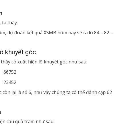
m
ta thấy:
m, dự đoán kết quả XSMB hôm nay sẽ ra lô 84 – 82 –
ô khuyết góc
thấy có xuất hiện lô khuyết góc như sau:
66752
23452
c còn lại là số 6, như vậy chúng ta có thể đánh cặp 62
m
iện cầu quả trám như sau: