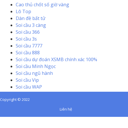
Cao thủ chốt số giờ vàng
Lô Top
Dàn đề bất tử
Soi cầu 3 càng
Soi cầu 366
Soi cầu 3s
Soi cầu 7777
Soi cầu 888
Soi cầu dự đoán XSMB chính xác 100%
Soi cầu Minh Ngọc
Soi cầu ngũ hành
Soi cầu Vip
Soi cầu WAP
Copyright © 2022
Liên hệ
Sunwin
,
Nhà cái
f168bet
dễ chơi dễ trúng thưởng.