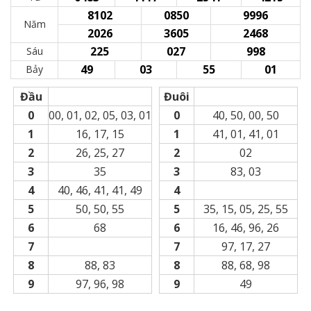
8102
0850
9996
Năm
2026
3605
2468
225
027
998
Sáu
49
03
55
01
Bảy
Đầu
Đuôi
0
00, 01, 02, 05, 03, 01
0
40, 50, 00, 50
1
16, 17, 15
1
41, 01, 41, 01
2
26, 25, 27
2
02
3
35
3
83, 03
4
40, 46, 41, 41, 49
4
5
50, 50, 55
5
35, 15, 05, 25, 55
6
68
6
16, 46, 96, 26
7
7
97, 17, 27
8
88, 83
8
88, 68, 98
9
97, 96, 98
9
49