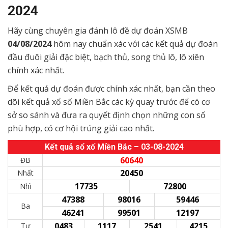
2024
Hãy cùng chuyên gia đánh lô đề dự đoán XSMB
04/08/2024
hôm nay chuẩn xác với các kết quả dự đoán
đầu đuôi giải đặc biệt, bạch thủ, song thủ lô, lô xiên
chính xác nhất.
Để kết quả dự đoán được chính xác nhất, bạn cần theo
dõi kết quả xổ số Miền Bắc các kỳ quay trước để có cơ
sở so sánh và đưa ra quyết định chọn những con số
phù hợp, có cơ hội trúng giải cao nhất.
Kết quả sổ xố Miền Bắc – 03-08-2024
60640
ĐB
20450
Nhất
17735
72800
Nhì
47388
98016
59446
Ba
46241
99501
12197
0483
1117
2541
4215
Tư