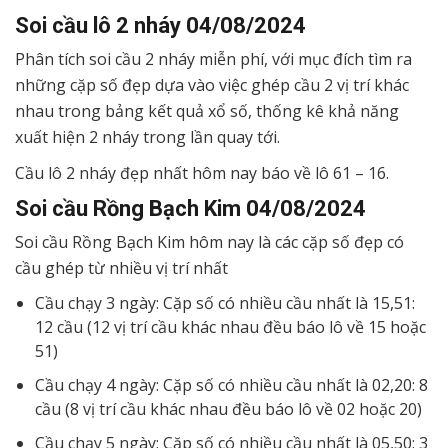
Soi cầu lô 2 nháy
04/08/2024
Phân tích soi cầu 2 nháy miễn phí, với mục đích tìm ra
những cặp số đẹp dựa vào việc ghép cầu 2 vị trí khác
nhau trong bảng kết quả xổ số, thống kê khả năng
xuất hiện 2 nháy trong lần quay tới.
Cầu lô 2 nháy đẹp nhất hôm nay báo về lô
61 – 16
.
Soi cầu Rồng Bạch Kim
04/08/2024
Soi cầu Rồng Bạch Kim hôm nay là các cặp số đẹp có
cầu ghép từ nhiều vị trí nhất
Cầu chạy 3 ngày: Cặp số có nhiều cầu nhất là 15,51:
12 cầu (12 vị trí cầu khác nhau đều báo lô về 15 hoặc
51)
Cầu chạy 4 ngày: Cặp số có nhiều cầu nhất là 02,20: 8
cầu (8 vị trí cầu khác nhau đều báo lô về 02 hoặc 20)
Cầu chạy 5 ngày: Cặp số có nhiều cầu nhất là 05,50: 3