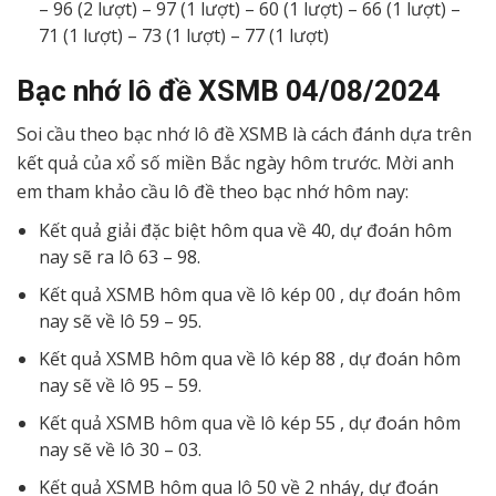
– 96 (2 lượt) – 97 (1 lượt) – 60 (1 lượt) – 66 (1 lượt) –
71 (1 lượt) – 73 (1 lượt) – 77 (1 lượt)
Bạc nhớ lô đề XSMB
04/08/2024
Soi cầu theo bạc nhớ lô đề XSMB là cách đánh dựa trên
kết quả của xổ số miền Bắc ngày hôm trước. Mời anh
em tham khảo cầu lô đề theo bạc nhớ hôm nay:
Kết quả giải đặc biệt hôm qua về 40, dự đoán hôm
nay sẽ ra lô 63 – 98.
Kết quả XSMB hôm qua về lô kép 00 , dự đoán hôm
nay sẽ về lô 59 – 95.
Kết quả XSMB hôm qua về lô kép 88 , dự đoán hôm
nay sẽ về lô 95 – 59.
Kết quả XSMB hôm qua về lô kép 55 , dự đoán hôm
nay sẽ về lô 30 – 03.
Kết quả XSMB hôm qua lô 50 về 2 nháy, dự đoán