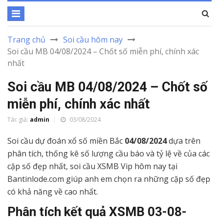
Trang chủ
Soi cầu hôm nay
Soi cầu MB 04/08/2024 – Chốt số miễn phí, chính xác
nhất
Soi cầu MB 04/08/2024 – Chốt số
miễn phí, chính xác nhất
Tác giả:
admin
03/08/2024
Soi cầu dự đoán xổ số miền Bắc
04/08/2024
dựa trên
phân tích, thống kê số lượng cầu báo và tỷ lệ về của các
cặp số đẹp nhất, soi cầu XSMB Vip hôm nay tại
Bantinlode.com giúp anh em chọn ra những cặp số đẹp
có khả năng về cao nhất.
Phân tích kết quả XSMB
03-08-