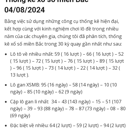
04/08/2024
Bằng việc sử dụng những công cụ thống kê hiện đại,
kết hợp cùng với kinh nghiệm chơi lô đề trong nhiều
năm của các chuyên gia, chúng tôi đã phân tích, thống
kê xổ số miền Bắc trong 30 kỳ quay gần nhất như sau:
Lô tô về nhiều nhất: 59 ( 16 lượt ) – 66 ( 16 lượt ) – 52
( 15 lượt ) – 72 ( 15 lượt ) – 76 ( 15 lượt ) – 89 ( 15 lượt
) – 96 ( 15 lượt ) – 73 ( 14 lượt ) – 22 ( 14 lượt ) – 32 (
13 lượt ).
Lô gan XSMB: 95 (16 ngày) – 58 (14 ngày) – 10 (10
ngày) – 85 (10 ngày) – 62 (9 ngày)
Cặp lô gan lì nhất: 34 – 43 (143 ngày) – 15 – 51 (107
ngày) – 39 – 93 (88 ngày) – 78 – 87 (73 ngày) – 08 – 80
(69 ngày)
Đặc biệt về nhiều: 64 (2 lượt) – 59 (2 lượt) – 94 (2 lượt)