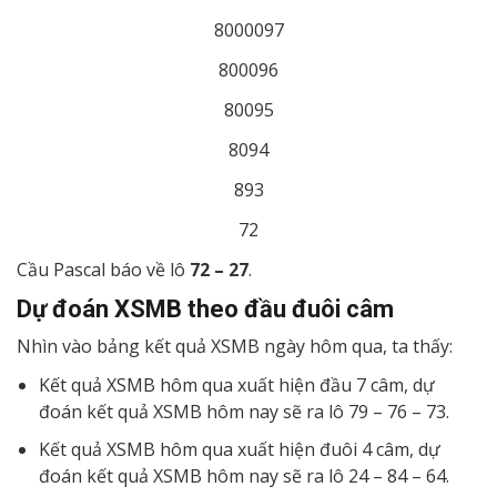
8000097
800096
80095
8094
893
72
Cầu Pascal báo về lô
72 – 27
.
Dự đoán XSMB theo đầu đuôi câm
Nhìn vào bảng kết quả XSMB ngày hôm qua, ta thấy:
Kết quả XSMB hôm qua xuất hiện đầu 7 câm, dự
đoán kết quả XSMB hôm nay sẽ ra lô 79 – 76 – 73.
Kết quả XSMB hôm qua xuất hiện đuôi 4 câm, dự
đoán kết quả XSMB hôm nay sẽ ra lô 24 – 84 – 64.