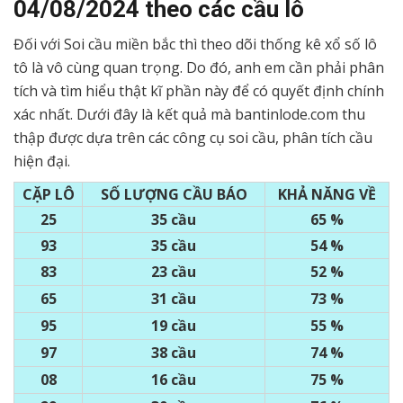
04/08/2024
theo các cầu lô
Đối với Soi cầu miền bắc thì theo dõi thống kê xổ số lô
tô là vô cùng quan trọng. Do đó, anh em cần phải phân
tích và tìm hiểu thật kĩ phần này để có quyết định chính
xác nhất. Dưới đây là kết quả mà bantinlode.com thu
thập được dựa trên các công cụ soi cầu, phân tích cầu
hiện đại.
CẶP LÔ
SỐ LƯỢNG CẦU BÁO
KHẢ NĂNG VỀ
25
35 cầu
65 %
93
35 cầu
54 %
83
23 cầu
52 %
65
31 cầu
73 %
95
19 cầu
55 %
97
38 cầu
74 %
08
16 cầu
75 %