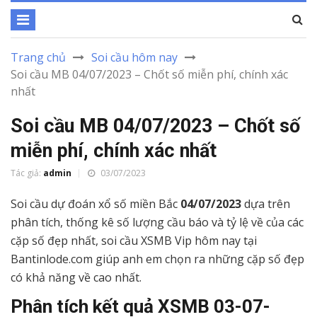
Trang chủ
Soi cầu hôm nay
Soi cầu MB 04/07/2023 – Chốt số miễn phí, chính xác
nhất
Soi cầu MB 04/07/2023 – Chốt số
miễn phí, chính xác nhất
Tác giả:
admin
03/07/2023
Soi cầu dự đoán xổ số miền Bắc
04/07/2023
dựa trên
phân tích, thống kê số lượng cầu báo và tỷ lệ về của các
cặp số đẹp nhất, soi cầu XSMB Vip hôm nay tại
Bantinlode.com giúp anh em chọn ra những cặp số đẹp
có khả năng về cao nhất.
Phân tích kết quả XSMB
03-07-