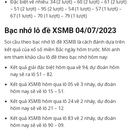
Đặc biệt về nhiều: 34 (2 lượt) – 60 (2 lượt) – 61 (2 lượt)
– 51 (2 lượt) – 95 (2 lượt) – 54 (1 lượt) – 57 (1 lượt) –
67 (1 lượt) – 70 (1 lượt) – 79 (1 lượt)
Bạc nhớ lô đề XSMB
04/07/2023
Soi cầu theo bạc nhớ lô đề XSMB là cách đánh dựa trên
kết quả của xổ số miền Bắc ngày hôm trước. Mời anh
em tham khảo cầu lô đề theo bạc nhớ hôm nay:
Kết quả giải đặc biệt hôm qua về 94, dự đoán hôm
nay sẽ ra lô 51 – 82.
Kết quả XSMB hôm qua lô 05 về 3 nháy, dự đoán
hôm nay sẽ về lô 15 – 51.
Kết quả XSMB hôm qua lô 24 về 2 nháy, dự đoán
hôm nay sẽ về lô 21 – 12.
Kết quả XSMB hôm qua lô 83 về 2 nháy, dự đoán
hôm nay sẽ về lô 90 – 09.