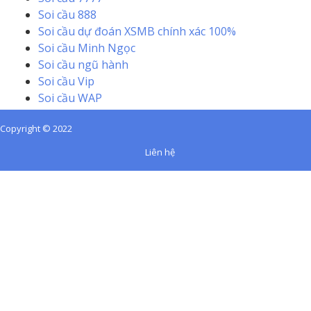
Soi cầu 888
Soi cầu dự đoán XSMB chính xác 100%
Soi cầu Minh Ngọc
Soi cầu ngũ hành
Soi cầu Vip
Soi cầu WAP
Copyright © 2022
Liên hệ
Sunwin
,
Nhà cái
f168bet
dễ chơi dễ trúng thưởng.
https://kong88.com
KONG88 - Sân chơi giải trí đổi thưởng
uy tín Top 1 Châu Á
F168