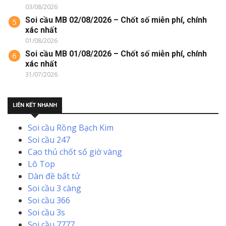
03/08/2026
Soi cầu MB 02/08/2026 – Chốt số miễn phí, chính
5
xác nhất
01/08/2026
Soi cầu MB 01/08/2026 – Chốt số miễn phí, chính
6
xác nhất
31/07/2026
LIÊN KẾT NHANH
Soi cầu Rồng Bạch Kim
Soi cầu 247
Cao thủ chốt số giờ vàng
Lô Top
Dàn đề bất tử
Soi cầu 3 càng
Soi cầu 366
Soi cầu 3s
Soi cầu 7777