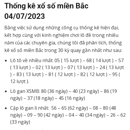
Thống kê xổ số miền Bắc
04/07/2023
Bằng việc sử dụng những công cụ thống kê hiện đại,
kết hợp cùng với kinh nghiệm chơi lô đề trong nhiều
năm của các chuyên gia, chúng tôi đã phân tích, thống
kê xổ số miền Bắc trong 30 kỳ quay gần nhất như sau:
Lô tô về nhiều nhất: 05 ( 15 lượt ) – 68 ( 14 lượt ) – 57
( 13 lượt ) – 02 ( 13 lượt ) – 07 ( 13 lượt ) – 24 ( 13 lượt
) – 83 ( 13 lượt ) – 81 ( 12 lượt ) – 82 ( 12 lượt ) – 95 (
12 lượt ).
Lô gan XSMB: 80 (36 ngày) – 40 (23 ngày) – 86 (19
ngày) – 37 (18 ngày) – 45 (16 ngày)
Cặp lô gan lì nhất: 56 – 65 (62 ngày) – 08 – 80 (48
ngày) – 09 – 90 (42 ngày) – 04 – 40 (34 ngày) – 26 – 62
(33 ngày)