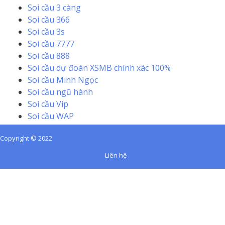
Soi cầu 3 càng
Soi cầu 366
Soi cầu 3s
Soi cầu 7777
Soi cầu 888
Soi cầu dự đoán XSMB chính xác 100%
Soi cầu Minh Ngọc
Soi cầu ngũ hành
Soi cầu Vip
Soi cầu WAP
Copyright © 2022
Liên hệ
Sunwin
,
Nhà cái
f168bet
dễ chơi dễ trúng thưởng.
https://kong88.com
KONG88 - Sân chơi giải trí đổi thưởng
uy tín Top 1 Châu Á