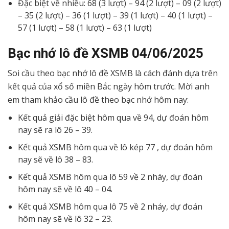
Đặc biệt về nhiều: 68 (3 lượt) – 94 (2 lượt) – 09 (2 lượt)
– 35 (2 lượt) – 36 (1 lượt) – 39 (1 lượt) – 40 (1 lượt) –
57 (1 lượt) – 58 (1 lượt) – 63 (1 lượt)
Bạc nhớ lô đề XSMB
04/06/2025
Soi cầu theo bạc nhớ lô đề XSMB là cách đánh dựa trên
kết quả của xổ số miền Bắc ngày hôm trước. Mời anh
em tham khảo cầu lô đề theo bạc nhớ hôm nay:
Kết quả giải đặc biệt hôm qua về 94, dự đoán hôm
nay sẽ ra lô 26 – 39.
Kết quả XSMB hôm qua về lô kép 77 , dự đoán hôm
nay sẽ về lô 38 – 83.
Kết quả XSMB hôm qua lô 59 về 2 nháy, dự đoán
hôm nay sẽ về lô 40 – 04.
Kết quả XSMB hôm qua lô 75 về 2 nháy, dự đoán
hôm nay sẽ về lô 32 – 23.