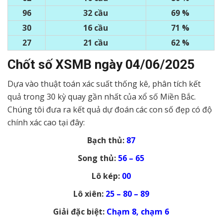
96
32 cầu
69 %
30
16 cầu
71 %
27
21 cầu
62 %
Chốt số XSMB ngày
04/06/2025
Dựa vào thuật toán xác suất thống kê, phân tích kết
quả trong 30 kỳ quay gần nhất của xổ số Miền Bắc.
Chúng tôi đưa ra kết quả dự đoán các con số đẹp có độ
chính xác cao tại đây:
Bạch thủ:
87
Song thủ:
56 – 65
Lô kép:
00
Lô xiên:
25 – 80 – 89
Giải đặc biệt:
Chạm 8, chạm 6