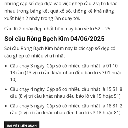
những cặp số đẹp dựa vào việc ghép cầu 2 vị trí khác
nhau trong bảng kết quả xổ số, thống kê khả năng
xuất hiện 2 nháy trong lần quay tới.
Cầu lô 2 nháy đẹp nhất hôm nay báo về lô
52 – 25
.
Soi cầu Rồng Bạch Kim
04/06/2025
Soi cầu Rồng Bạch Kim hôm nay là các cặp số đẹp có
cầu ghép từ nhiều vị trí nhất
Cầu chạy 3 ngày: Cặp số có nhiều cầu nhất là 01,10:
13 cầu (13 vị trí cầu khác nhau đều báo lô về 01 hoặc
10)
Cầu chạy 4 ngày: Cặp số có nhiều cầu nhất là 15,51: 8
cầu (8 vị trí cầu khác nhau đều báo lô về 15 hoặc 51)
Cầu chạy 5 ngày: Cặp số có nhiều cầu nhất là 18,81: 2
cầu (2 vị trí cầu khác nhau đều báo lô về 18 hoặc 81)
BÀI VIẾT LIÊN QUAN