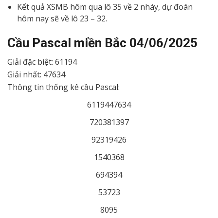
Kết quả XSMB hôm qua lô 35 về 2 nháy, dự đoán
hôm nay sẽ về lô 23 – 32.
Cầu Pascal miền Bắc
04/06/2025
Giải đặc biệt: 61194
Giải nhất: 47634
Thông tin thống kê cầu Pascal:
6119447634
720381397
92319426
1540368
694394
53723
8095