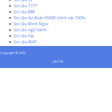
Soi cầu 7777
Soi cầu 888
Soi cầu dự đoán XSMB chính xác 100%
Soi cầu Minh Ngọc
Soi cầu ngũ hành
Soi cầu Vip
Soi cầu WAP
Copyright © 2022
Liên hệ
Sunwin
,
Nhà cái
f168bet
dễ chơi dễ trúng thưởng.
https://kong88.com
KONG88 - Sân chơi giải trí đổi thưởng
uy tín Top 1 Châu Á
F168