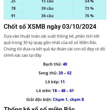
25
15 cầu
54 %
78
39 cầu
73 %
91
36 cầu
76 %
Chốt số XSMB ngày
03/10/2024
Dựa vào thuật toán xác suất thống kê, phân tích kết
quả trong 30 kỳ quay gần nhất của xổ số Miền Bắc.
Chúng tôi đưa ra kết quả dự đoán các con số đẹp có độ
chính xác cao tại đây:
Bạch thủ:
40
Song thủ:
20 – 02
Lô kép:
11
Lô xiên:
18 – 48 – 61
Giải đặc biệt:
Chạm 1, chạm 8
Thống kê xổ số miền Bắc