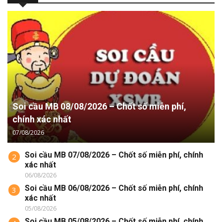
Soi cầu MB 08/08/2026 – Chốt số miễn phí,
chính xác nhất
07/08/2026
Soi cầu MB 07/08/2026 – Chốt số miễn phí, chính
2
xác nhất
06/08/2026
Soi cầu MB 06/08/2026 – Chốt số miễn phí, chính
3
xác nhất
05/08/2026
Soi cầu MB 05/08/2026 – Chốt số miễn phí, chính