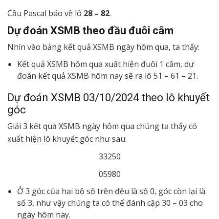
Cầu Pascal báo về lô
28 – 82
.
Dự đoán XSMB theo đầu đuôi câm
Nhìn vào bảng kết quả XSMB ngày hôm qua, ta thấy:
Kết quả XSMB hôm qua xuất hiện đuôi 1 câm, dự
đoán kết quả XSMB hôm nay sẽ ra lô 51 – 61 – 21.
Dự đoán XSMB 03/10/2024 theo lô khuyết
góc
Giải 3 kết quả XSMB ngày hôm qua chúng ta thấy có
xuất hiện lô khuyết góc như sau:
33250
05980
Ở 3 góc của hai bộ số trên đều là số 0, góc còn lại là
số 3, như vậy chúng ta có thể đánh cặp 30 – 03 cho
ngày hôm nay.