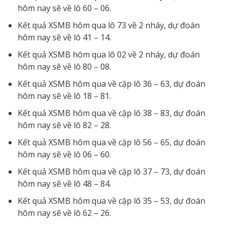
hôm nay sẽ về lô 60 – 06.
Kết quả XSMB hôm qua lô 73 về 2 nháy, dự đoán
hôm nay sẽ về lô 41 – 14.
Kết quả XSMB hôm qua lô 02 về 2 nháy, dự đoán
hôm nay sẽ về lô 80 – 08.
Kết quả XSMB hôm qua về cặp lô 36 – 63, dự đoán
hôm nay sẽ về lô 18 – 81.
Kết quả XSMB hôm qua về cặp lô 38 – 83, dự đoán
hôm nay sẽ về lô 82 – 28.
Kết quả XSMB hôm qua về cặp lô 56 – 65, dự đoán
hôm nay sẽ về lô 06 – 60.
Kết quả XSMB hôm qua về cặp lô 37 – 73, dự đoán
hôm nay sẽ về lô 48 – 84.
Kết quả XSMB hôm qua về cặp lô 35 – 53, dự đoán
hôm nay sẽ về lô 62 – 26.