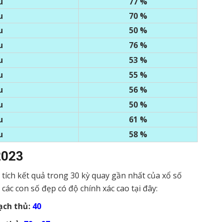
u
77 %
u
70 %
u
50 %
u
76 %
u
53 %
u
55 %
u
56 %
u
50 %
u
61 %
u
58 %
2023
tích kết quả trong 30 kỳ quay gần nhất của xổ số
các con số đẹp có độ chính xác cao tại đây:
ạch thủ:
40