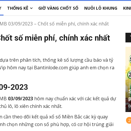
Y
THỐNG KÊ
GIỜ VÀNG CHỐT SỐ
NUÔI LÔ KHUNG
KIN
 MB 03/09/2023 – Chốt số miễn phí, chính xác nhất
ốt số miễn phí, chính xác nhất
dựa trên phân tích, thống kê số lượng cầu báo và tỷ
 Vip hôm nay tại Bantinlode.com giúp anh em chọn ra
09-2023
S
XSMB
03/09/2023
hôm nay chuẩn xác với các kết quả dự
p
hủ lô, lô xiên chính xác nhất.
0
 cần theo dõi kết quả xổ số Miền Bắc các kỳ quay
2
ịnh chọn những con số phù hợp, có cơ hội trúng giải