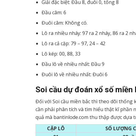
Giải đặc biệt: Đầu 8, đuôi 0, tổng 8
Đầu câm: 6
Đuôi câm: Không có.
Lô ra nhiều nháy: 97 ra 2 nháy, 86 ra 2 nh
Lô ra cả cặp: 79 – 97, 24 – 42
Lô kép: 00, 88, 33
Đầu lô về nhiều nhất: Đầu 9
Đuôi lô về nhiều nhất: Đuôi 6
Soi cầu dự đoán xổ số miền
Đối với Soi cầu miền bắc thì theo dõi thống 
cần phải phân tích và tìm hiểu thật kĩ phần 
quả mà bantinlode.com thu thập được dựa trê
CẶP LÔ
SỐ LƯỢNG 