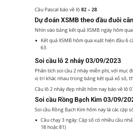
Cầu Pascal báo về lô
82 – 28
.
Dự đoán XSMB theo đầu đuôi câ
Nhìn vào bảng kết quả XSMB ngày hôm qua, 
Kết quả XSMB hôm qua xuất hiện đầu 6 câ
63.
Soi cầu lô 2 nháy
03/09/2023
Phân tích soi cầu 2 nháy miễn phí, với mục 
vị trí khác nhau trong bảng kết quả xổ số, t
Cầu lô 2 nháy đẹp nhất hôm nay báo về lô
0
Soi cầu Rồng Bạch Kim
03/09/20
Soi cầu Rồng Bạch Kim hôm nay là các cặp số
Cầu chạy 3 ngày: Cặp số có nhiều cầu nhất 
18 hoặc 81)