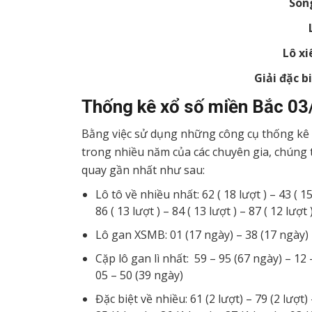
Son
Lô xi
Giải đặc b
Thống kê xổ số miền Bắc
03
Bằng việc sử dụng những công cụ thống kê h
trong nhiều năm của các chuyên gia, chúng t
quay gần nhất như sau:
Lô tô về nhiều nhất: 62 ( 18 lượt ) – 43 ( 15 
86 ( 13 lượt ) – 84 ( 13 lượt ) – 87 ( 12 lượt )
Lô gan XSMB: 01 (17 ngày) – 38 (17 ngày) 
Cặp lô gan lì nhất: 59 – 95 (67 ngày) – 12 
05 – 50 (39 ngày)
Đặc biệt về nhiều: 61 (2 lượt) – 79 (2 lượt) 