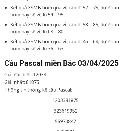
Kết quả XSMB hôm qua về cặp lô 57 – 75, dự đoán
hôm nay sẽ về lô 59 – 95.
Kết quả XSMB hôm qua về cặp lô 58 – 85, dự đoán
hôm nay sẽ về lô 08 – 80.
Kết quả XSMB hôm qua về cặp lô 46 – 64, dự đoán
hôm nay sẽ về lô 36 – 63.
Cầu Pascal miền Bắc
03/04/2025
Giải đặc biệt: 12033
Giải nhất: 81875
Thông tin thống kê cầu Pascal:
1203381875
323619952
55970847