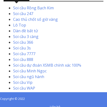
Soi cầu Rồng Bạch Kim
Soi cầu 247
Cao thủ chốt số giờ vàng
Lô Top
Dàn đề bất tử
Soi cầu 3 càng
Soi cầu 366
Soi cầu 3s
Soi cầu 7777
Soi cầu 888
Soi cầu dự đoán XSMB chính xác 100%
Soi cầu Minh Ngọc
Soi cầu ngũ hành
Soi cầu Vip
Soi cầu WAP
Copyright © 2022
Liên hệ