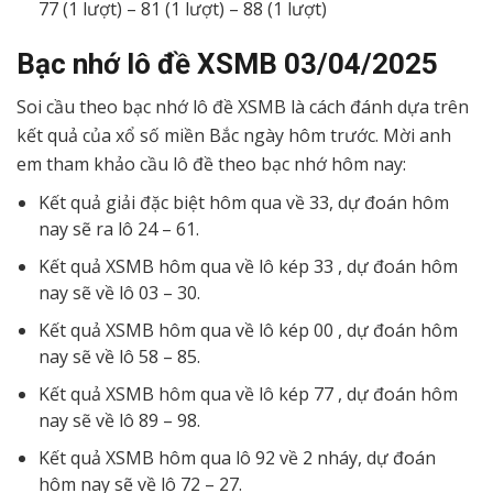
77 (1 lượt) – 81 (1 lượt) – 88 (1 lượt)
Bạc nhớ lô đề XSMB
03/04/2025
Soi cầu theo bạc nhớ lô đề XSMB là cách đánh dựa trên
kết quả của xổ số miền Bắc ngày hôm trước. Mời anh
em tham khảo cầu lô đề theo bạc nhớ hôm nay:
Kết quả giải đặc biệt hôm qua về 33, dự đoán hôm
nay sẽ ra lô 24 – 61.
Kết quả XSMB hôm qua về lô kép 33 , dự đoán hôm
nay sẽ về lô 03 – 30.
Kết quả XSMB hôm qua về lô kép 00 , dự đoán hôm
nay sẽ về lô 58 – 85.
Kết quả XSMB hôm qua về lô kép 77 , dự đoán hôm
nay sẽ về lô 89 – 98.
Kết quả XSMB hôm qua lô 92 về 2 nháy, dự đoán
hôm nay sẽ về lô 72 – 27.