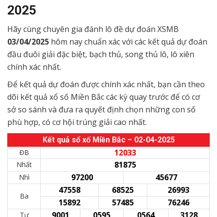
2025
Hãy cùng chuyên gia đánh lô đề dự đoán XSMB
03/04/2025
hôm nay chuẩn xác với các kết quả dự đoán
đầu đuôi giải đặc biệt, bạch thủ, song thủ lô, lô xiên
chính xác nhất.
Để kết quả dự đoán được chính xác nhất, bạn cần theo
dõi kết quả xổ số Miền Bắc các kỳ quay trước để có cơ
sở so sánh và đưa ra quyết định chọn những con số
phù hợp, có cơ hội trúng giải cao nhất.
Kết quả sổ xố Miền Bắc – 02-04-2025
12033
ĐB
81875
Nhất
97200
45677
Nhì
47558
68525
26993
Ba
15892
57485
76246
9001
0595
0564
3128
Tư