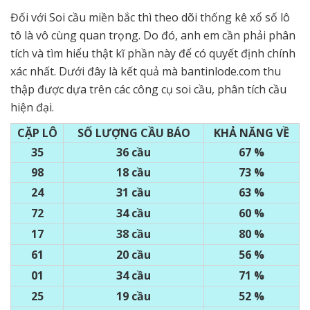
Đối với Soi cầu miền bắc thì theo dõi thống kê xổ số lô
tô là vô cùng quan trọng. Do đó, anh em cần phải phân
tích và tìm hiểu thật kĩ phần này để có quyết định chính
xác nhất. Dưới đây là kết quả mà bantinlode.com thu
thập được dựa trên các công cụ soi cầu, phân tích cầu
hiện đại.
CẶP LÔ
SỐ LƯỢNG CẦU BÁO
KHẢ NĂNG VỀ
35
36 cầu
67 %
98
18 cầu
73 %
24
31 cầu
63 %
72
34 cầu
60 %
17
38 cầu
80 %
61
20 cầu
56 %
01
34 cầu
71 %
25
19 cầu
52 %