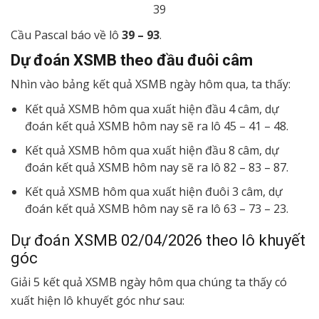
39
Cầu Pascal báo về lô
39 – 93
.
Dự đoán XSMB theo đầu đuôi câm
Nhìn vào bảng kết quả XSMB ngày hôm qua, ta thấy:
Kết quả XSMB hôm qua xuất hiện đầu 4 câm, dự
đoán kết quả XSMB hôm nay sẽ ra lô 45 – 41 – 48.
Kết quả XSMB hôm qua xuất hiện đầu 8 câm, dự
đoán kết quả XSMB hôm nay sẽ ra lô 82 – 83 – 87.
Kết quả XSMB hôm qua xuất hiện đuôi 3 câm, dự
đoán kết quả XSMB hôm nay sẽ ra lô 63 – 73 – 23.
Dự đoán XSMB 02/04/2026 theo lô khuyết
góc
Giải 5 kết quả XSMB ngày hôm qua chúng ta thấy có
xuất hiện lô khuyết góc như sau: