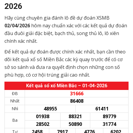
2026
Hãy cùng chuyên gia đánh lô đề dự đoán XSMB
02/04/2026
hôm nay chuẩn xác với các kết quả dự đoán
đầu đuôi giải đặc biệt, bạch thủ, song thủ lô, lô xiên
chính xác nhất.
Để kết quả dự đoán được chính xác nhất, bạn cần theo
dõi kết quả xổ số Miền Bắc các kỳ quay trước để có cơ
sở so sánh và đưa ra quyết định chọn những con số
phù hợp, có cơ hội trúng giải cao nhất.
Kết quả sổ xố Miền Bắc – 01-04-2026
31666
ĐB
86408
Nhất
48955
61411
Nhì
01938
88321
89779
Ba
28502
50890
31774
2458
7917
4776
6202
Tư