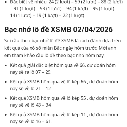
Đặc biệt về nhiều: 24 (2 lượt) – 59 (2 lượt) – 88 (2 lượt)
– 91 (1 lượt) – 93 (1 lượt) – 94 (1 lượt) – 95 (1 lượt) –
14 (1 lượt) – 19 (1 lượt) – 22 (1 lượt)
Bạc nhớ lô đề XSMB
02/04/2026
Soi cầu theo bạc nhớ lô đề XSMB là cách đánh dựa trên
kết quả của xổ số miền Bắc ngày hôm trước. Mời anh
em tham khảo cầu lô đề theo bạc nhớ hôm nay:
Kết quả giải đặc biệt hôm qua về 66, dự đoán hôm
nay sẽ ra lô 07 – 29.
Kết quả XSMB hôm qua về lô kép 66 , dự đoán hôm
nay sẽ về lô 21 – 12.
Kết quả XSMB hôm qua về lô kép 55 , dự đoán hôm
nay sẽ về lô 43 – 34.
Kết quả XSMB hôm qua về lô kép 11 , dự đoán hôm
nay sẽ về lô 16 – 61.