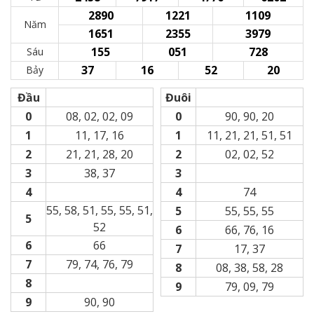
2890
1221
1109
Năm
1651
2355
3979
155
051
728
Sáu
37
16
52
20
Bảy
Đầu
Đuôi
0
08, 02, 02, 09
0
90, 90, 20
1
11, 17, 16
1
11, 21, 21, 51, 51
2
21, 21, 28, 20
2
02, 02, 52
3
38, 37
3
4
4
74
55, 58, 51, 55, 55, 51,
5
55, 55, 55
5
52
6
66, 76, 16
6
66
7
17, 37
7
79, 74, 76, 79
8
08, 38, 58, 28
8
9
79, 09, 79
9
90, 90