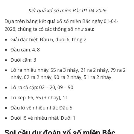
Kết quả xổ số miền Bắc
01-04-2026
Dựa trên bảng kết quả xổ số miền Bắc ngày
01-04-
2026
, chúng ta có các thông số như sau:
Giải đặc biệt: Đầu 6, đuôi 6, tổng 2
Đầu câm: 4, 8
Đuôi câm: 3
Lô ra nhiều nháy: 55 ra 3 nháy, 21 ra 2 nháy, 79 ra 2
nháy, 02 ra 2 nháy, 90 ra 2 nháy, 51 ra 2 nháy
Lô ra cả cặp: 02 – 20, 09 – 90
Lô kép: 66, 55 (3 nháy), 11
Đầu lô về nhiều nhất: Đầu 5
Đuôi lô về nhiều nhất: Đuôi 1
Soi cầu dự đoán xổ số miền Bắc