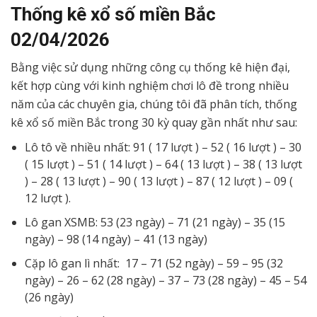
Thống kê xổ số miền Bắc
02/04/2026
Bằng việc sử dụng những công cụ thống kê hiện đại,
kết hợp cùng với kinh nghiệm chơi lô đề trong nhiều
năm của các chuyên gia, chúng tôi đã phân tích, thống
kê xổ số miền Bắc trong 30 kỳ quay gần nhất như sau:
Lô tô về nhiều nhất: 91 ( 17 lượt ) – 52 ( 16 lượt ) – 30
( 15 lượt ) – 51 ( 14 lượt ) – 64 ( 13 lượt ) – 38 ( 13 lượt
) – 28 ( 13 lượt ) – 90 ( 13 lượt ) – 87 ( 12 lượt ) – 09 (
12 lượt ).
Lô gan XSMB: 53 (23 ngày) – 71 (21 ngày) – 35 (15
ngày) – 98 (14 ngày) – 41 (13 ngày)
Cặp lô gan lì nhất: 17 – 71 (52 ngày) – 59 – 95 (32
ngày) – 26 – 62 (28 ngày) – 37 – 73 (28 ngày) – 45 – 54
(26 ngày)