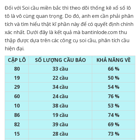
Đối với Soi cầu miền bắc thì theo dõi thống kê xổ số lô
tô là vô cùng quan trọng. Do đó, anh em cần phải phân
tích và tìm hiểu thật kĩ phần này để có quyết định chính
xác nhất. Dưới đây là kết quả mà bantinlode.com thu
thập được dựa trên các công cụ soi cầu, phân tích cầu
hiện đại.
CẶP LÔ
SỐ LƯỢNG CẦU BÁO
KHẢ NĂNG VỀ
80
33 cầu
66 %
19
22 cầu
50 %
29
34 cầu
54 %
60
24 cầu
76 %
10
38 cầu
53 %
86
19 cầu
74 %
82
39 cầu
69 %
15
28 cầu
73 %