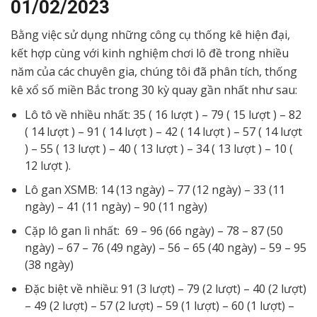
01/02/2023
Bằng việc sử dụng những công cụ thống kê hiện đại,
kết hợp cùng với kinh nghiệm chơi lô đề trong nhiều
năm của các chuyên gia, chúng tôi đã phân tích, thống
kê xổ số miền Bắc trong 30 kỳ quay gần nhất như sau:
Lô tô về nhiều nhất: 35 ( 16 lượt ) – 79 ( 15 lượt ) – 82
( 14 lượt ) – 91 ( 14 lượt ) – 42 ( 14 lượt ) – 57 ( 14 lượt
) – 55 ( 13 lượt ) – 40 ( 13 lượt ) – 34 ( 13 lượt ) – 10 (
12 lượt ).
Lô gan XSMB: 14 (13 ngày) – 77 (12 ngày) – 33 (11
ngày) – 41 (11 ngày) – 90 (11 ngày)
Cặp lô gan lì nhất: 69 – 96 (66 ngày) – 78 – 87 (50
ngày) – 67 – 76 (49 ngày) – 56 – 65 (40 ngày) – 59 – 95
(38 ngày)
Đặc biệt về nhiều: 91 (3 lượt) – 79 (2 lượt) – 40 (2 lượt)
– 49 (2 lượt) – 57 (2 lượt) – 59 (1 lượt) – 60 (1 lượt) –