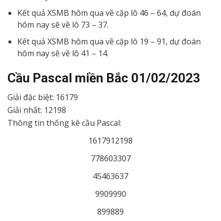
Kết quả XSMB hôm qua về cặp lô 46 – 64, dự đoán
hôm nay sẽ về lô 73 – 37.
Kết quả XSMB hôm qua về cặp lô 19 – 91, dự đoán
hôm nay sẽ về lô 41 – 14.
Cầu Pascal miền Bắc
01/02/2023
Giải đặc biệt: 16179
Giải nhất: 12198
Thông tin thống kê cầu Pascal:
1617912198
778603307
45463637
9909990
899889