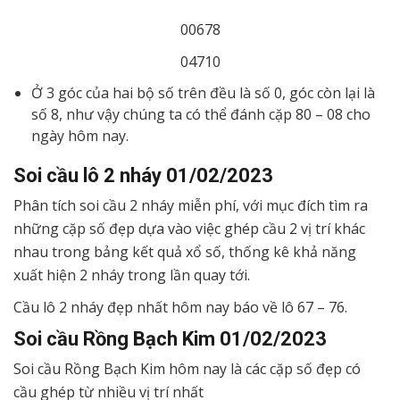
00678
04710
Ở 3 góc của hai bộ số trên đều là số 0, góc còn lại là
số 8, như vậy chúng ta có thể đánh cặp 80 – 08 cho
ngày hôm nay.
Soi cầu lô 2 nháy
01/02/2023
Phân tích soi cầu 2 nháy miễn phí, với mục đích tìm ra
những cặp số đẹp dựa vào việc ghép cầu 2 vị trí khác
nhau trong bảng kết quả xổ số, thống kê khả năng
xuất hiện 2 nháy trong lần quay tới.
Cầu lô 2 nháy đẹp nhất hôm nay báo về lô
67 – 76
.
Soi cầu Rồng Bạch Kim
01/02/2023
Soi cầu Rồng Bạch Kim hôm nay là các cặp số đẹp có
cầu ghép từ nhiều vị trí nhất