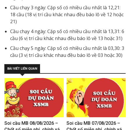
Cầu chạy 3 ngày: Cặp số có nhiều cầu nhất là 12,21:
18 cầu (18 vị trí cầu khác nhau đều báo lô về 12 hoặc
21)
Cầu chạy 4 ngày: Cặp số có nhiều cầu nhất là 13,31: 6
cầu (6 vị trí cầu khác nhau đều báo lô về 13 hoặc 31)
Cầu chạy 5 ngày: Cặp số có nhiều cầu nhất là 03,30: 3
cầu (3 vị trí cầu khác nhau đều báo lô về 03 hoặc 30)
BÀI VIẾT LIÊN QUAN
Soi cầu MB 08/08/2026 –
Soi cầu MB 07/08/2026 –
Chốt số miễn phí, chính xác
Chốt số miễn phí, chính xác