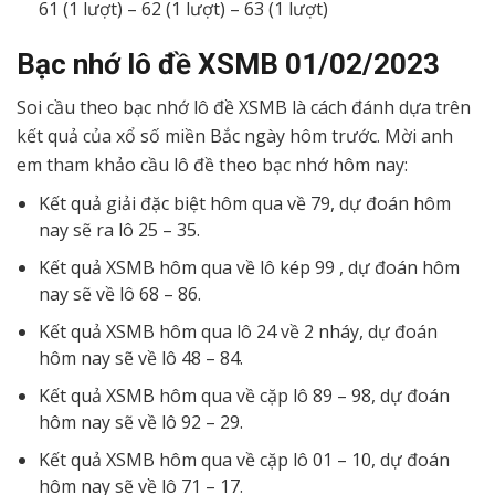
61 (1 lượt) – 62 (1 lượt) – 63 (1 lượt)
Bạc nhớ lô đề XSMB
01/02/2023
Soi cầu theo bạc nhớ lô đề XSMB là cách đánh dựa trên
kết quả của xổ số miền Bắc ngày hôm trước. Mời anh
em tham khảo cầu lô đề theo bạc nhớ hôm nay:
Kết quả giải đặc biệt hôm qua về 79, dự đoán hôm
nay sẽ ra lô 25 – 35.
Kết quả XSMB hôm qua về lô kép 99 , dự đoán hôm
nay sẽ về lô 68 – 86.
Kết quả XSMB hôm qua lô 24 về 2 nháy, dự đoán
hôm nay sẽ về lô 48 – 84.
Kết quả XSMB hôm qua về cặp lô 89 – 98, dự đoán
hôm nay sẽ về lô 92 – 29.
Kết quả XSMB hôm qua về cặp lô 01 – 10, dự đoán
hôm nay sẽ về lô 71 – 17.