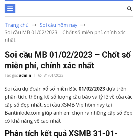
Trang chủ
Soi cầu hôm nay
Soi cầu MB 01/02/2023 – Chốt số miễn phí, chính xác
nhất
Soi cầu MB 01/02/2023 – Chốt số
miễn phí, chính xác nhất
Tác giả:
admin
31/01/2023
Soi cầu dự đoán xổ số miền Bắc
01/02/2023
dựa trên
phân tích, thống kê số lượng cầu báo và tỷ lệ về của các
cặp số đẹp nhất, soi cầu XSMB Vip hôm nay tại
Bantinlode.com giúp anh em chọn ra những cặp số đẹp
có khả năng về cao nhất.
Phân tích kết quả XSMB
31-01-