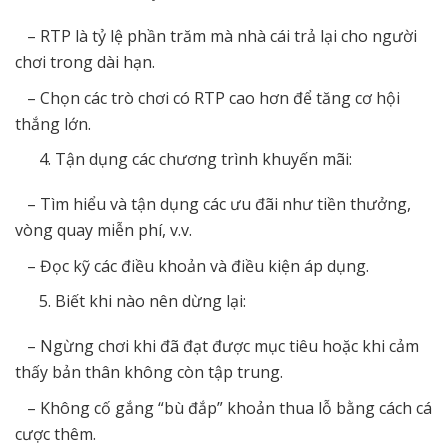
– RTP là tỷ lệ phần trăm mà nhà cái trả lại cho người
chơi trong dài hạn.
– Chọn các trò chơi có RTP cao hơn để tăng cơ hội
thắng lớn.
Tận dụng các chương trình khuyến mãi:
– Tìm hiểu và tận dụng các ưu đãi như tiền thưởng,
vòng quay miễn phí, v.v.
– Đọc kỹ các điều khoản và điều kiện áp dụng.
Biết khi nào nên dừng lại:
– Ngừng chơi khi đã đạt được mục tiêu hoặc khi cảm
thấy bản thân không còn tập trung.
– Không cố gắng “bù đắp” khoản thua lỗ bằng cách cá
cược thêm.