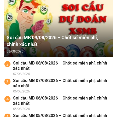
Soi cầu MB 09/08/2026 – Chốt số miễn phí,
chính xác nhất
08/08/2026
Soi cầu MB 08/08/2026 – Chốt số miễn phí, chính
2
xác nhất
07/08/2026
Soi cầu MB 07/08/2026 – Chốt số miễn phí, chính
3
xác nhất
06/08/2026
Soi cầu MB 06/08/2026 – Chốt số miễn phí, chính
4
xác nhất
05/08/2026
Soi cầu MB 05/08/2026 – Chốt số miễn phí, chính
5