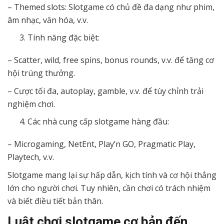
– Themed slots: Slotgame có chủ đề đa dạng như phim,
âm nhạc, văn hóa, v.v.
Tính năng đặc biệt:
– Scatter, wild, free spins, bonus rounds, v.v. để tăng cơ
hội trúng thưởng.
– Cược tối đa, autoplay, gamble, v.v. để tùy chỉnh trải
nghiệm chơi.
Các nhà cung cấp slotgame hàng đầu:
– Microgaming, NetEnt, Play’n GO, Pragmatic Play,
Playtech, v.v.
Slotgame mang lại sự hấp dẫn, kịch tính và cơ hội thắng
lớn cho người chơi. Tuy nhiên, cần chơi có trách nhiệm
và biết điều tiết bản thân.
Luật chơi slotgame cơ bản đến