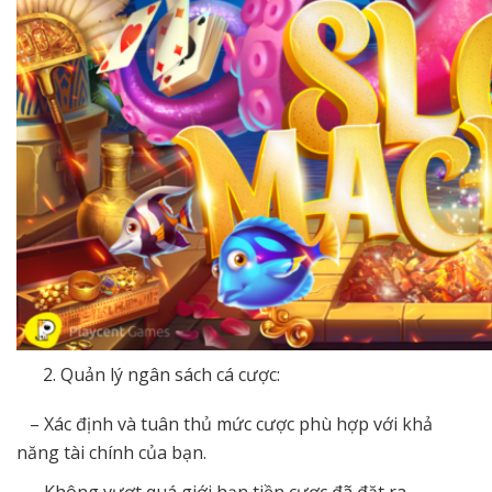
Quản lý ngân sách cá cược:
– Xác định và tuân thủ mức cược phù hợp với khả
năng tài chính của bạn.