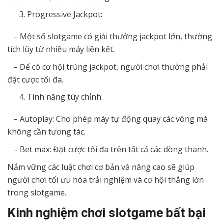
Progressive Jackpot:
– Một số slotgame có giải thưởng jackpot lớn, thường
tích lũy từ nhiều máy liên kết.
– Để có cơ hội trúng jackpot, người chơi thường phải
đặt cược tối đa.
Tính năng tùy chỉnh:
– Autoplay: Cho phép máy tự động quay các vòng mà
không cần tương tác.
– Bet max: Đặt cược tối đa trên tất cả các dòng thanh.
Nắm vững các luật chơi cơ bản và nâng cao sẽ giúp
người chơi tối ưu hóa trải nghiệm và cơ hội thắng lớn
trong slotgame.
Kinh nghiệm chơi slotgame bất bại