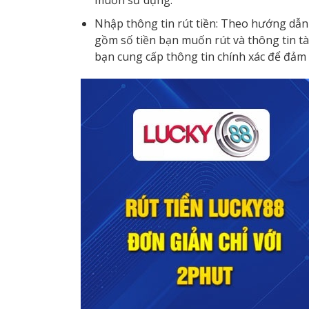
muốn sử dụng.
Nhập thông tin rút tiền: Theo hướng dẫn t
gồm số tiền bạn muốn rút và thông tin tà
bạn cung cấp thông tin chính xác để đảm b