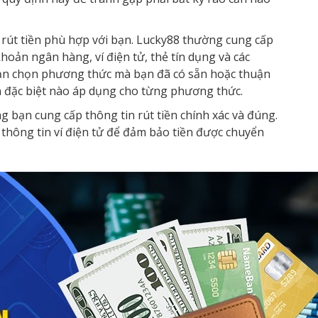
rút tiền phù hợp với bạn. Lucky88 thường cung cấp
oản ngân hàng, ví điện tử, thẻ tín dụng và các
ạn chọn phương thức mà bạn đã có sẵn hoặc thuận
ện đặc biệt nào áp dụng cho từng phương thức.
g bạn cung cấp thông tin rút tiền chính xác và đúng.
hông tin ví điện tử để đảm bảo tiền được chuyển