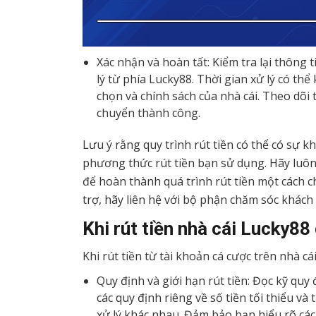
Xác nhận và hoàn tất: Kiểm tra lại thông t
lý từ phía Lucky88. Thời gian xử lý có th
chọn và chính sách của nhà cái. Theo dõi 
chuyển thành công.
Lưu ý rằng quy trình rút tiền có thể có sự k
phương thức rút tiền bạn sử dụng. Hãy luôn
để hoàn thành quá trình rút tiền một cách 
trợ, hãy liên hệ với bộ phận chăm sóc khác
Khi rút tiền nhà cái Lucky88 
Khi rút tiền từ tài khoản cá cược trên nhà cá
Quy định và giới hạn rút tiền: Đọc kỹ quy 
các quy định riêng về số tiền tối thiểu và 
xử lý khác nhau. Đảm bảo bạn hiểu rõ các