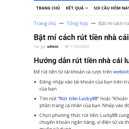
TRANG CHỦ
KẾT QUẢ
SOI CẦU HÔM NA
Trang chủ
Tổng hợp
Bật mí cách r
Bật mí cách rút tiền nhà cá
Tác giả:
admin
17/02/2024
Hướng dẫn rút tiền nhà cái l
Để rút tiền từ tài khoản cá cược trên
websit
Đăng nhập vào tài khoản của bạn trên t
của bạn.
Tìm nút “
Rút tiền Lucky88
” hoặc “Khoản
phần trang cá nhân của bạn. Nhấp vào đó đ
Chọn phương thức rút tiền: Lucky88 cung
chuyển khoản ngân hàng, ví điện tử và th