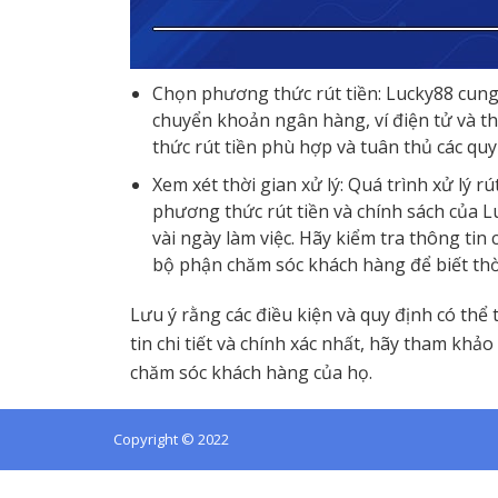
Chọn phương thức rút tiền: Lucky88 cung
chuyển khoản ngân hàng, ví điện tử và t
thức rút tiền phù hợp và tuân thủ các qu
Xem xét thời gian xử lý: Quá trình xử lý r
phương thức rút tiền và chính sách của Lu
vài ngày làm việc. Hãy kiểm tra thông tin 
bộ phận chăm sóc khách hàng để biết thời 
Lưu ý rằng các điều kiện và quy định có thể
tin chi tiết và chính xác nhất, hãy tham khả
chăm sóc khách hàng của họ.
Copyright © 2022
Sunwin
,