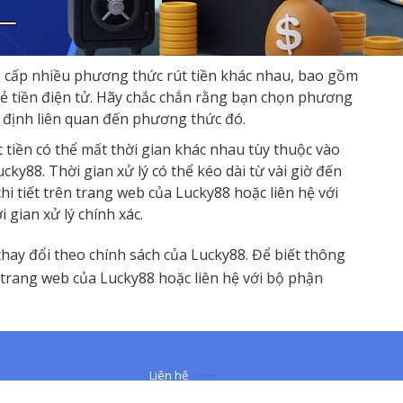
 cấp nhiều phương thức rút tiền khác nhau, bao gồm
hẻ tiền điện tử. Hãy chắc chắn rằng bạn chọn phương
y định liên quan đến phương thức đó.
út tiền có thể mất thời gian khác nhau tùy thuộc vào
cky88. Thời gian xử lý có thể kéo dài từ vài giờ đến
chi tiết trên trang web của Lucky88 hoặc liên hệ với
gian xử lý chính xác.
 thay đổi theo chính sách của Lucky88. Để biết thông
o trang web của Lucky88 hoặc liên hệ với bộ phận
Liên hệ