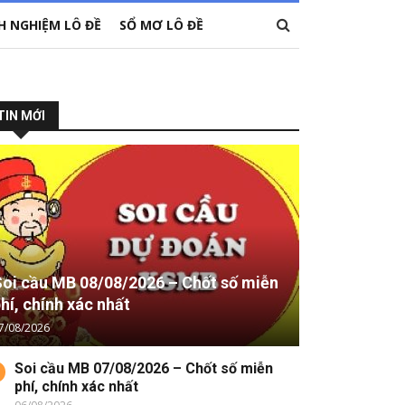
H NGHIỆM LÔ ĐỀ
SỔ MƠ LÔ ĐỀ
TIN MỚI
oi cầu MB 08/08/2026 – Chốt số miễn
hí, chính xác nhất
7/08/2026
Soi cầu MB 07/08/2026 – Chốt số miễn
phí, chính xác nhất