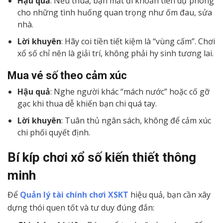
Hậu quả
: Nếu thua, bạn mất đi khoản tiền dự phòng
cho những tình huống quan trọng như ốm đau, sửa
nhà.
Lời khuyên
: Hãy coi tiền tiết kiệm là “vùng cấm”. Chơi
xổ số chỉ nên là giải trí, không phải hy sinh tương lai.
Mua vé số theo cảm xúc
Hậu quả
: Nghe người khác “mách nước” hoặc cố gỡ
gạc khi thua dễ khiến bạn chi quá tay.
Lời khuyên
: Tuân thủ ngân sách, không để cảm xúc
chi phối quyết định.
Bí kíp chơi xổ số kiến thiết thông
minh
Để
Quản lý tài chính chơi XSKT
hiệu quả, bạn cần xây
dựng thói quen tốt và tư duy đúng đắn: