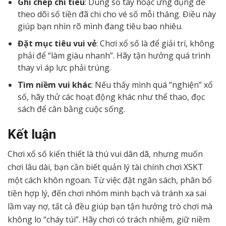
Ghi chép chi tiêu
: Dùng sổ tay hoặc ứng dụng để
theo dõi số tiền đã chi cho vé số mỗi tháng. Điều này
giúp bạn nhìn rõ mình đang tiêu bao nhiêu.
Đặt mục tiêu vui vẻ
: Chơi xổ số là để giải trí, không
phải để “làm giàu nhanh”. Hãy tận hưởng quá trình
thay vì áp lực phải trúng.
Tìm niềm vui khác
: Nếu thấy mình quá “nghiện” xổ
số, hãy thử các hoạt động khác như thể thao, đọc
sách để cân bằng cuộc sống.
Kết luận
Chơi xổ số kiến thiết là thú vui dân dã, nhưng muốn
chơi lâu dài, bạn cần biết quản lý tài chính chơi XSKT
một cách khôn ngoan. Từ việc đặt ngân sách, phân bổ
tiền hợp lý, đến chơi nhóm minh bạch và tránh xa sai
lầm vay nợ, tất cả đều giúp bạn tận hưởng trò chơi mà
không lo “cháy túi”. Hãy chơi có trách nhiệm, giữ niềm