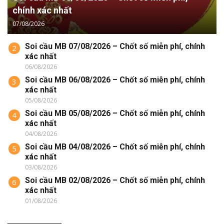
chính xác nhất
07/08/2026
Soi cầu MB 07/08/2026 – Chốt số miễn phí, chính
2
xác nhất
06/08/2026
Soi cầu MB 06/08/2026 – Chốt số miễn phí, chính
3
xác nhất
05/08/2026
Soi cầu MB 05/08/2026 – Chốt số miễn phí, chính
4
xác nhất
04/08/2026
Soi cầu MB 04/08/2026 – Chốt số miễn phí, chính
5
xác nhất
03/08/2026
Soi cầu MB 02/08/2026 – Chốt số miễn phí, chính
6
xác nhất
01/08/2026