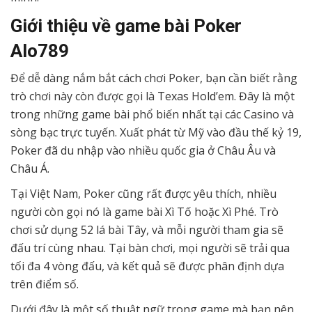
Giới thiệu về game bài Poker
Alo789
Để dễ dàng nắm bắt cách chơi Poker, bạn cần biết rằng
trò chơi này còn được gọi là Texas Hold’em. Đây là một
trong những game bài phổ biến nhất tại các Casino và
sòng bạc trực tuyến. Xuất phát từ Mỹ vào đầu thế kỷ 19,
Poker đã du nhập vào nhiều quốc gia ở Châu Âu và
Châu Á.
Tại Việt Nam, Poker cũng rất được yêu thích, nhiều
người còn gọi nó là game bài Xì Tố hoặc Xì Phé. Trò
chơi sử dụng 52 lá bài Tây, và mỗi người tham gia sẽ
đấu trí cùng nhau. Tại bàn chơi, mọi người sẽ trải qua
tối đa 4 vòng đấu, và kết quả sẽ được phân định dựa
trên điểm số.
Dưới đây là một số thuật ngữ trong game mà bạn nên