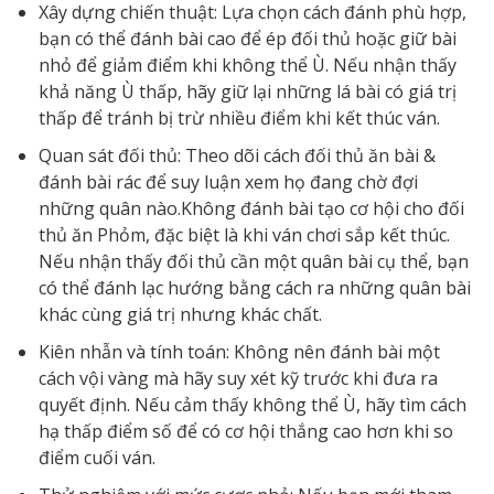
Xây dựng chiến thuật: Lựa chọn cách đánh phù hợp,
bạn có thể đánh bài cao để ép đối thủ hoặc giữ bài
nhỏ để giảm điểm khi không thể Ù. Nếu nhận thấy
khả năng Ù thấp, hãy giữ lại những lá bài có giá trị
thấp để tránh bị trừ nhiều điểm khi kết thúc ván.
Quan sát đối thủ: Theo dõi cách đối thủ ăn bài &
đánh bài rác để suy luận xem họ đang chờ đợi
những quân nào.Không đánh bài tạo cơ hội cho đối
thủ ăn Phỏm, đặc biệt là khi ván chơi sắp kết thúc.
Nếu nhận thấy đối thủ cần một quân bài cụ thể, bạn
có thể đánh lạc hướng bằng cách ra những quân bài
khác cùng giá trị nhưng khác chất.
Kiên nhẫn và tính toán: Không nên đánh bài một
cách vội vàng mà hãy suy xét kỹ trước khi đưa ra
quyết định. Nếu cảm thấy không thể Ù, hãy tìm cách
hạ thấp điểm số để có cơ hội thắng cao hơn khi so
điểm cuối ván.