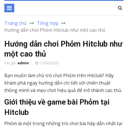
Trang chủ
Tổng hợp
Hướng dẫn chơi Phỏm Hitclub như một cao thủ
Hướng dẫn chơi Phỏm Hitclub như
một cao thủ
Tác giả:
admin
12/02/2025
Bạn muốn làm chủ trò chơi Phỏm trên Hitclub? Hãy
khám phá ngay hướng dẫn chi tiết với chiến thuật
thông minh và mẹo chơi hiệu quả để trở thành cao thủ.
Giới thiệu về game bài Phỏm tại
Hitclub
Phỏm là một trong những trò chơi bài hấp dẫn nhất tại