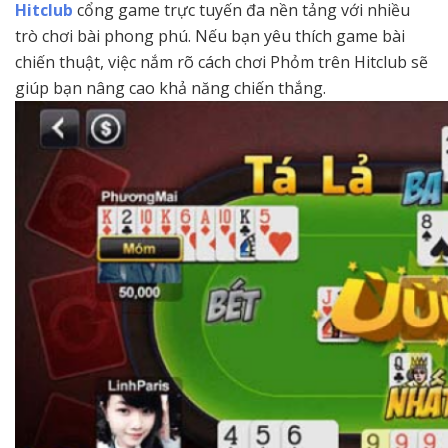
Hitclub
cổng game trực tuyến đa nền tảng với nhiều
trò chơi bài phong phú. Nếu bạn yêu thích game bài
chiến thuật, việc nắm rõ cách chơi Phỏm trên Hitclub sẽ
giúp bạn nâng cao khả năng chiến thắng.