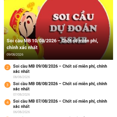
Soi cầu MB 10/08/2026 – Chốt số miễn phí,
chính xác nhất
09/08/2026
Soi cầu MB 09/08/2026 – Chốt số miễn phí, chính
2
xác nhất
08/08/2026
Soi cầu MB 08/08/2026 – Chốt số miễn phí, chính
3
xác nhất
07/08/2026
Soi cầu MB 07/08/2026 – Chốt số miễn phí, chính
4
xác nhất
06/08/2026