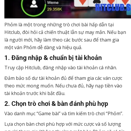
Phỏm là một trong những trò chơi bài hấp dẫn tại
Hitclub, đòi hỏi cả chiến thuật lẫn sự may mắn. Nếu bạn
là người mới, hãy làm theo các bước sau để tham gia
một ván Phỏm dễ dàng và hiệu quả.
1. Đăng nhập & chuẩn bị tài khoản
Truy cập Hitclub, đăng nhập vào tài khoản cá nhân.
Đảm bảo số dư tài khoản đủ để tham gia các ván cược
theo mức mong muốn. Nếu chưa đủ, hãy nạp tiền vào
tài khoản trước khi bắt đầu.
2. Chọn trò chơi & bàn đánh phù hợp
Vào danh mục “Game bài” và tìm kiếm trò chơi “Phỏm”.
Lựa chọn bàn chơi phù hợp với mức cược và số lượng