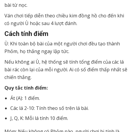
bài từ nọc.
Ván chơi tiếp diễn theo chiều kim đồng hồ cho đến khi
có người Ù hoặc sau 4 lượt đánh.
Cách tính điểm
Ù: Khi toàn bộ bài của một người chơi đều tạo thành
Phỏm, họ thắng ngay lập tức.
Nếu không ai Ù, hệ thống sẽ tính tổng điểm của các lá
bài rác còn lại của mỗi người. Ai có số điểm thấp nhất sẽ
chiến thắng.
Quy tắc tính điểm:
Át (A): 1 điểm.
Các lá 2-10: Tính theo số trên lá bài.
J, Q, K: Mỗi lá tính 10 điểm.
Móm: Nếu không có Phỏm nào, người chơi bị tính là