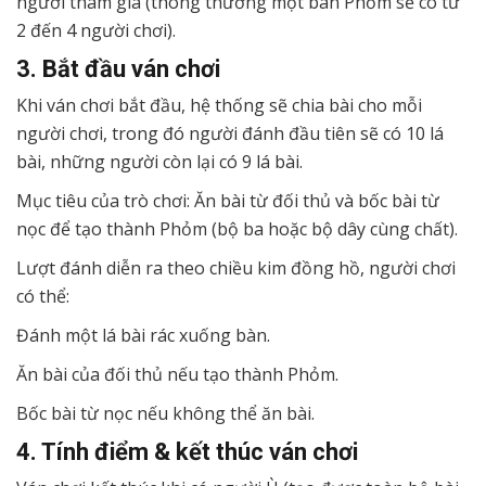
người tham gia (thông thường một bàn Phỏm sẽ có từ
2 đến 4 người chơi).
3. Bắt đầu ván chơi
Khi ván chơi bắt đầu, hệ thống sẽ chia bài cho mỗi
người chơi, trong đó người đánh đầu tiên sẽ có 10 lá
bài, những người còn lại có 9 lá bài.
Mục tiêu của trò chơi: Ăn bài từ đối thủ và bốc bài từ
nọc để tạo thành Phỏm (bộ ba hoặc bộ dây cùng chất).
Lượt đánh diễn ra theo chiều kim đồng hồ, người chơi
có thể:
Đánh một lá bài rác xuống bàn.
Ăn bài của đối thủ nếu tạo thành Phỏm.
Bốc bài từ nọc nếu không thể ăn bài.
4. Tính điểm & kết thúc ván chơi