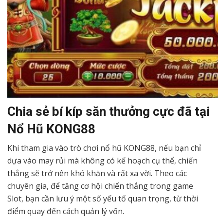
Chia sẻ bí kíp săn thưởng cực đã tại
Nổ Hũ KONG88
Khi tham gia vào trò chơi nổ hũ KONG88, nếu bạn chỉ
dựa vào may rủi mà không có kế hoạch cụ thể, chiến
thắng sẽ trở nên khó khăn và rất xa vời. Theo các
chuyên gia, để tăng cơ hội chiến thắng trong game
Slot, bạn cần lưu ý một số yếu tố quan trọng, từ thời
điểm quay đến cách quản lý vốn.