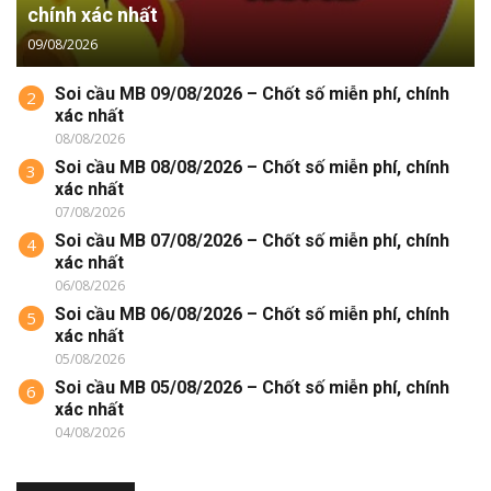
chính xác nhất
09/08/2026
Soi cầu MB 09/08/2026 – Chốt số miễn phí, chính
2
xác nhất
08/08/2026
Soi cầu MB 08/08/2026 – Chốt số miễn phí, chính
3
xác nhất
07/08/2026
Soi cầu MB 07/08/2026 – Chốt số miễn phí, chính
4
xác nhất
06/08/2026
Soi cầu MB 06/08/2026 – Chốt số miễn phí, chính
5
xác nhất
05/08/2026
Soi cầu MB 05/08/2026 – Chốt số miễn phí, chính
6
xác nhất
04/08/2026