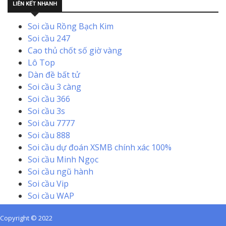
LIÊN KẾT NHANH
Soi cầu Rồng Bạch Kim
Soi cầu 247
Cao thủ chốt số giờ vàng
Lô Top
Dàn đề bất tử
Soi cầu 3 càng
Soi cầu 366
Soi cầu 3s
Soi cầu 7777
Soi cầu 888
Soi cầu dự đoán XSMB chính xác 100%
Soi cầu Minh Ngọc
Soi cầu ngũ hành
Soi cầu Vip
Soi cầu WAP
Copyright © 2022