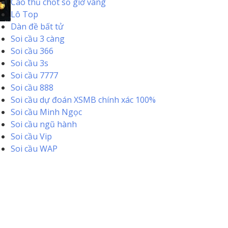
Cao thủ chốt số giờ vàng
Lô Top
Dàn đề bất tử
Soi cầu 3 càng
Soi cầu 366
Soi cầu 3s
Soi cầu 7777
Soi cầu 888
Soi cầu dự đoán XSMB chính xác 100%
Soi cầu Minh Ngọc
Soi cầu ngũ hành
Soi cầu Vip
Soi cầu WAP