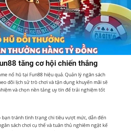
Fun88 tăng cơ hội chiến thắng
ame nổ hũ tại Fun88 hiệu quả. Quản lý ngân sách
heo dõi lịch sử trò chơi và tận dụng khuyến mãi sẽ
nhiệm và chọn nền tảng uy tín để trải nghiệm tốt
 bạn tránh tình trạng chi tiêu vượt mức, dẫn đến
ngân sách chơi cụ thể và tuân thủ nghiêm ngặt kế