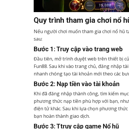
Quy trình tham gia chơi nổ 
Nếu người chơi muốn tham gia chơi nổ hũ tạ
sau:
Bước 1: Truy cập vào trang web
Đầu tiên, mở trình duyệt web trên thiết bị 
Fun88. Sau khi vào trang chủ, đăng nhập tà
nhanh chóng tạo tài khoản mới theo các bư
Bước 2: Nạp tiền vào tài khoản
Khi đã đăng nhập thành công, tìm kiếm mục 
phương thức nạp tiền phù hợp với bạn, như
điện tử khác. Sau khi lựa chọn phương thức 
bạn hoàn thành giao dịch.
Bước 3: Ttruy cập game Nổ hũ