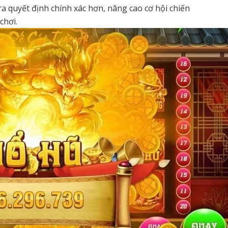
a quyết định chính xác hơn, nâng cao cơ hội chiến
chơi.