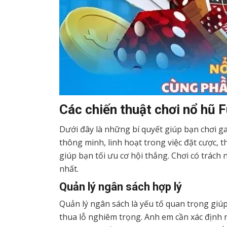
Các chiến thuật chơi nổ hũ 
Dưới đây là những bí quyết giúp bạn chơi g
thông minh, linh hoạt trong việc đặt cược, t
giúp bạn tối ưu cơ hội thắng. Chơi có trách 
nhất.
Quản lý ngân sách hợp lý
Quản lý ngân sách là yếu tố quan trọng giúp
thua lỗ nghiêm trọng. Anh em cần xác định 