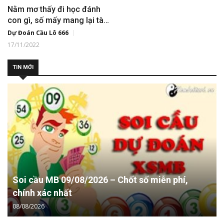
Nằm mơ thấy đi học đánh
con gì, số mấy mang lại tài
lộc?
Dự Đoán Cầu Lô 666
17/11/2022
TIN MỚI
Soi cầu MB 09/08/2026 – Chốt số miễn phí,
chính xác nhất
08/08/2026