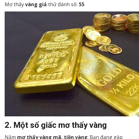
Mơ thấy
vàng giả
thử đánh số:
55
2. Một số giấc mơ thấy vàng
Nằm
mơ thấy vàng mã, tiền vàng
: Bạn đang gặp