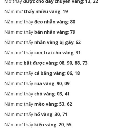
Mơ thấy
được cho dây chuyền vàng
:
13, 22
Nằm mơ
thấy nhiều vàng
:
19
Nằm mơ thấy
đeo nhẫn vàng
:
80
Nằm mơ thấy
bán nhẫn vàng
:
79
Nằm mơ thấy
nhẫn vàng bị gãy
:
62
Nằm mơ thấy
con trai cho vàng
:
31
Nằm mơ
bắt được vàng
:
08, 90, 88, 73
Nằm mơ thấy
cá bằng vàng
:
06, 18
Nằm mơ thấy
rùa vàng
:
90, 09
Nằm mơ thấy
chó vàng
:
03, 41
Nằm mơ thấy
mèo vàng
:
53, 62
Nằm mơ thấy
hổ vàng
:
30, 71
Nằm mơ thấy
kiến vàng
:
20, 55