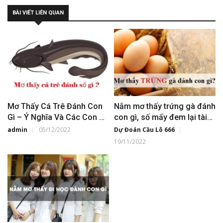
BÀI VIẾT LIÊN QUAN
Mơ Thấy Cá Trê Đánh Con
Nằm mơ thấy trứng gà đánh
Gì – Ý Nghĩa Và Các Con Số
con gì, số mấy đem lại tài
Đẹp
lộc?
admin
05/12/2022
Dự Đoán Cầu Lô 666
19/11/2022