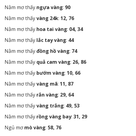
Nằm mơ thấy
ngựa vàng
:
90
Nằm mơ thấy
vàng 24k
:
12, 76
Nằm mơ thấy
hoa tai vàng
:
04, 34
Nằm mơ thấy
lắc tay vàng
:
44
Nằm mơ thấy
đồng hồ vàng
:
74
Nằm mơ thấy
quả cam vàng
:
26, 86
Nằm mơ thấy
bướm vàng
:
10, 66
Nằm mơ thấy
vàng mã
:
11, 87
Nằm mơ thấy
rắn vàng
:
29, 64
Nằm mơ thấy
vàng trắng
:
49, 53
Nằm mơ thấy
rồng vàng bay
:
31, 29
Ngủ mơ
mò vàng
:
58, 76