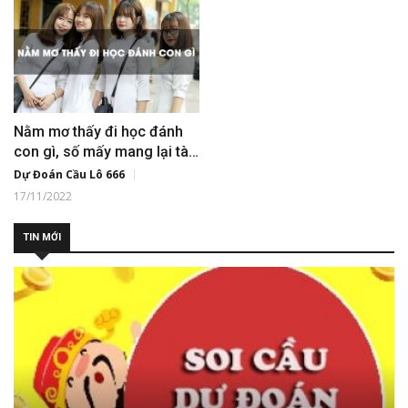
Nằm mơ thấy đi học đánh
con gì, số mấy mang lại tài
lộc?
Dự Đoán Cầu Lô 666
17/11/2022
TIN MỚI