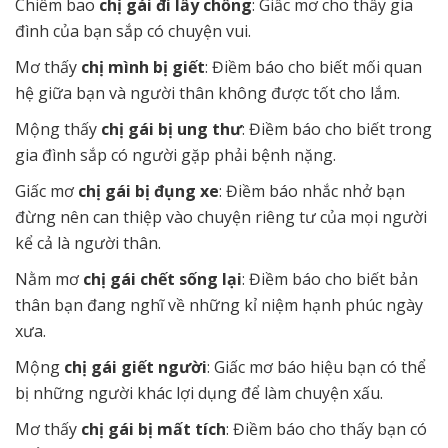
Chiêm bao
chị gái đi lấy chồng
: Giấc mơ cho thấy gia
đình của bạn sắp có chuyện vui.
Mơ thấy
chị mình bị giết
: Điềm báo cho biết mối quan
hệ giữa bạn và người thân không được tốt cho lắm.
Mộng thấy
chị gái bị ung thư
: Điềm báo cho biết trong
gia đình sắp có người gặp phải bệnh nặng.
Giấc mơ
chị gái bị đụng xe
: Điềm báo nhắc nhở bạn
đừng nên can thiệp vào chuyện riêng tư của mọi người
kể cả là người thân.
Nằm mơ
chị gái chết sống lại
: Điềm báo cho biết bản
thân bạn đang nghĩ về những kỉ niệm hạnh phúc ngày
xưa.
Mộng
chị gái giết người
: Giấc mơ báo hiệu bạn có thể
bị những người khác lợi dụng để làm chuyện xấu.
Mơ thấy
chị gái bị mất tích
: Điềm báo cho thấy bạn có