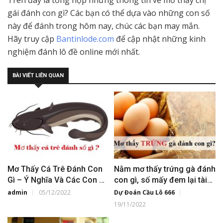
Trên đây là tổng hợp những thông tin về mơ thấy chị
gái đánh con gì? Các bạn có thể dựa vào những con số
này để đánh trong hôm nay, chúc các bạn may mắn.
Hãy truy cập
Bantinlode.com
để cập nhật những kinh
nghiệm đánh lô đề online mới nhất.
BÀI VIẾT LIÊN QUAN
Mơ Thấy Cá Trê Đánh Con
Nằm mơ thấy trứng gà đánh
Gì – Ý Nghĩa Và Các Con Số
con gì, số mấy đem lại tài
Đẹp
lộc?
admin
05/12/2022
Dự Đoán Cầu Lô 666
19/11/2022