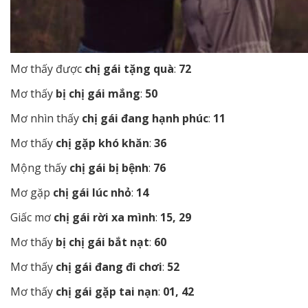
Mơ thấy được
chị gái tặng quà
:
72
Mơ thấy
bị chị gái mắng
:
50
Mơ nhìn thấy
chị gái đang hạnh phúc
:
11
Mơ thấy
chị gặp khó khăn
:
36
Mộng thấy
chị gái bị bệnh
:
76
Mơ gặp
chị gái lúc nhỏ
:
14
Giấc mơ
chị gái rời xa mình
:
15, 29
Mơ thấy
bị chị gái bắt nạt
:
60
Mơ thấy
chị gái đang đi chơi
:
52
Mơ thấy
chị gái gặp tai nạn
:
01, 42