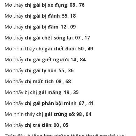
Mơ thấy
chị gái bị xe đụng
:
08 , 76
Mơ thấy
chị gái bị đánh
:
55, 18
Mơ thấy
chị gái bị đâm
:
12 , 09
Mơ thấy
chị gái chết sống lại
:
07 , 17
Mơ nhìn thấy
chị gái chết đuối
:
50 , 49
Mơ thấy
chị gái giết người:
14 , 84
Mơ thấy
chị gái ly hôn
:
55 , 36
Mơ thấy
chị mất tích
:
08 , 68
Mơ thấy bị
chị gái mắng
:
19 , 35
Mơ thấy
chị gái phản bội mình
:
67 , 41
Mơ nhìn thấy
chị gái trúng số
:
98 , 04
Mơ thấy
chị trả tiền
:
00 , 05