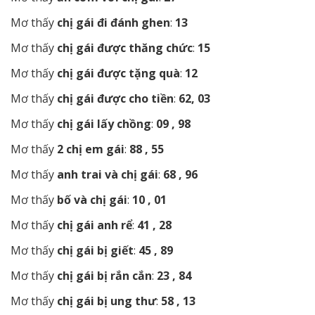
Mơ thấy
chị gái đi đánh ghen
:
13
Mơ thấy
chị gái được thăng chức
:
15
Mơ thấy
chị gái được tặng quà
:
12
Mơ thấy
chị gái được cho tiền
:
62, 03
Mơ thấy
chị gái lấy chồng
:
09 , 98
Mơ thấy
2 chị em gái
:
88 , 55
Mơ thấy
anh trai và chị gái
:
68 , 96
Mơ thấy
bố và chị gái
:
10 , 01
Mơ thấy
chị gái anh rể
:
41 , 28
Mơ thấy
chị gái bị giết
:
45 , 89
Mơ thấy
chị gái bị rắn cắn
:
23 , 84
Mơ thấy
chị gái bị ung thư
:
58 , 13