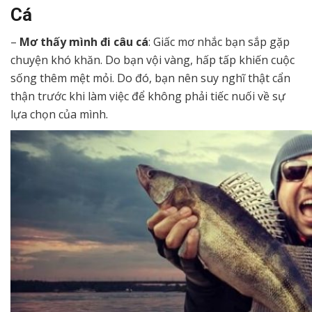
Cá
–
Mơ thấy mình đi câu cá
: Giấc mơ nhắc bạn sắp gặp
chuyện khó khăn. Do bạn vội vàng, hấp tấp khiến cuộc
sống thêm mệt mỏi. Do đó, bạn nên suy nghĩ thật cẩn
thận trước khi làm việc để không phải tiếc nuối về sự
lựa chọn của mình.