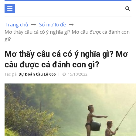
Trang chủ
Sổ mơ lô đề
Mơ thấy câu cá có ý nghĩa gì? Mơ câu được cá đánh con
gì?
Mơ thấy câu cá có ý nghĩa gì? Mơ
câu được cá đánh con gì?
Tác giả:
Dự Đoán Cầu Lô 666
15/10/2022