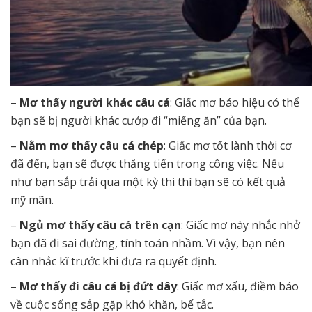
–
Mơ thấy người khác câu cá
: Giấc mơ báo hiệu có thể
bạn sẽ bị người khác cướp đi “miếng ăn” của bạn.
–
Nằm mơ thấy câu cá chép
: Giấc mơ tốt lành thời cơ
đã đến, bạn sẽ được thăng tiến trong công việc. Nếu
như bạn sắp trải qua một kỳ thi thì bạn sẽ có kết quả
mỹ mãn.
–
Ngủ mơ thấy câu cá trên cạn
: Giấc mơ này nhắc nhở
bạn đã đi sai đường, tính toán nhầm. Vì vậy, bạn nên
cân nhắc kĩ trước khi đưa ra quyết định.
–
Mơ thấy đi câu cá bị đứt dây
: Giấc mơ xấu, điềm báo
về cuộc sống sắp gặp khó khăn, bế tắc.