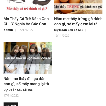
Mơ Thấy Cá Trê Đánh Con
Nằm mơ thấy trứng gà đánh
Gì – Ý Nghĩa Và Các Con Số
con gì, số mấy đem lại tài
Đẹp
lộc?
admin
05/12/2022
Dự Đoán Cầu Lô 666
19/11/2022
Nằm mơ thấy đi học đánh
con gì, số mấy mang lại tài
lộc?
Dự Đoán Cầu Lô 666
17/11/2022