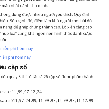
y mắn nhất dành cho mình.
y thông dụng được nhiều người yêu thích. Quy định
hiểu. Bên cạnh đó, điểm làm khó người chơi bài đó
tiềm năng để ghép chúng thành cặp. Lô xiên càng cao
 lệ “húp lúa” cũng khá ngon nên hình thức đánh cược
cuộc.
 miễn phí hôm nay
.
miễn phí hôm nay
.
iêu cặp số
xiên quay 5 thì có tất cả 26 cặp số được phân thành
sau : 11 ,99 ,97 ,12 ,24
u: số11 ,97 ,24 ,99, 11 ,99 ,97 ,12, 99 ,97 ,11 ,12, 99