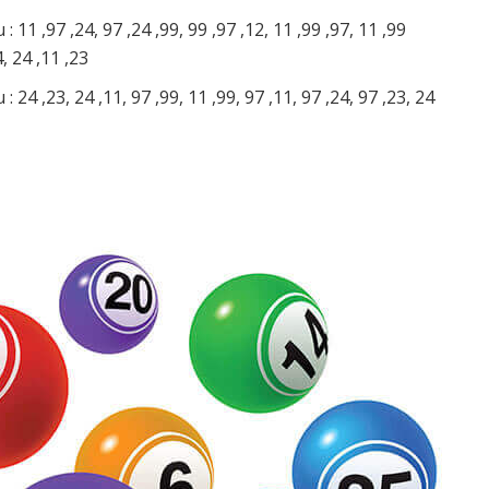
11 ,97 ,24, 97 ,24 ,99, 99 ,97 ,12, 11 ,99 ,97, 11 ,99
4, 24 ,11 ,23
24 ,23, 24 ,11, 97 ,99, 11 ,99, 97 ,11, 97 ,24, 97 ,23, 24