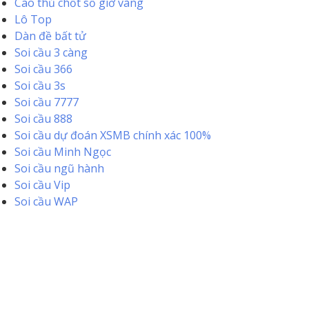
Cao thủ chốt số giờ vàng
Lô Top
Dàn đề bất tử
Soi cầu 3 càng
Soi cầu 366
Soi cầu 3s
Soi cầu 7777
Soi cầu 888
Soi cầu dự đoán XSMB chính xác 100%
Soi cầu Minh Ngọc
Soi cầu ngũ hành
Soi cầu Vip
Soi cầu WAP