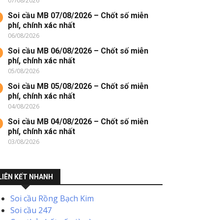
07/08/2026
Soi cầu MB 07/08/2026 – Chốt số miễn
phí, chính xác nhất
06/08/2026
Soi cầu MB 06/08/2026 – Chốt số miễn
phí, chính xác nhất
05/08/2026
Soi cầu MB 05/08/2026 – Chốt số miễn
phí, chính xác nhất
04/08/2026
Soi cầu MB 04/08/2026 – Chốt số miễn
phí, chính xác nhất
03/08/2026
LIÊN KẾT NHANH
Soi cầu Rồng Bạch Kim
Soi cầu 247