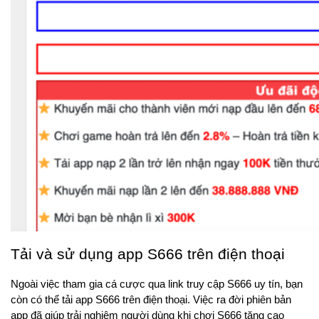
Tải và sử dụng app S666 trên điện thoại
Ngoài việc tham gia cá cược qua link truy cập S666 uy tín, bạn 
còn có thể tải app S666 trên điện thoại. Việc ra đời phiên bản 
app đã giúp trải nghiệm người dùng khi chơi S666 tăng cao 