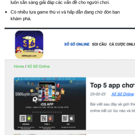
luôn sẵn sàng giải đáp các vấn đề cho người chơi.
Có nhiều tựa game thú vị và hấp dẫn đang chờ đón bạn 
khám phá.