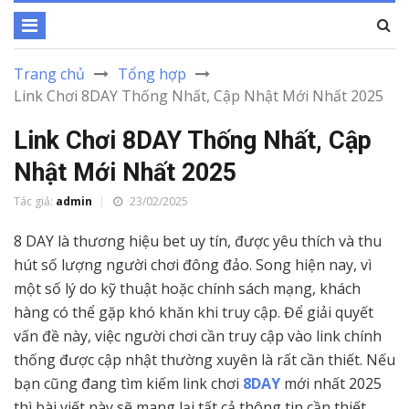
Trang chủ
Tổng hợp
Link Chơi 8DAY Thống Nhất, Cập Nhật Mới Nhất 2025
Link Chơi 8DAY Thống Nhất, Cập
Nhật Mới Nhất 2025
Tác giả:
admin
23/02/2025
8 DAY là thương hiệu bet uy tín, được yêu thích và thu
hút số lượng người chơi đông đảo. Song hiện nay, vì
một số lý do kỹ thuật hoặc chính sách mạng, khách
hàng có thể gặp khó khăn khi truy cập. Để giải quyết
vấn đề này, việc người chơi cần truy cập vào link chính
thống được cập nhật thường xuyên là rất cần thiết. Nếu
bạn cũng đang tìm kiếm link chơi
8DAY
mới nhất 2025
thì bài viết này sẽ mang lại tất cả thông tin cần thiết.