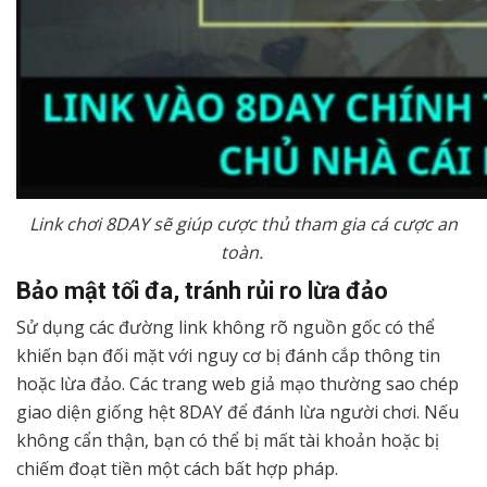
Link chơi 8DAY sẽ giúp cược thủ tham gia cá cược an
toàn.
Bảo mật tối đa, tránh rủi ro lừa đảo
Sử dụng các đường link không rõ nguồn gốc có thể
khiến bạn đối mặt với nguy cơ bị đánh cắp thông tin
hoặc lừa đảo. Các trang web giả mạo thường sao chép
giao diện giống hệt 8DAY để đánh lừa người chơi. Nếu
không cẩn thận, bạn có thể bị mất tài khoản hoặc bị
chiếm đoạt tiền một cách bất hợp pháp.