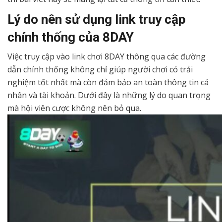
Lý do nên sử dụng link truy cập
chính thống của 8DAY
Việc truy cập vào link chơi 8DAY thông qua các đường
dẫn chính thống không chỉ giúp người chơi có trải
nghiệm tốt nhất mà còn đảm bảo an toàn thông tin cá
nhân và tài khoản. Dưới đây là những lý do quan trọng
mà hội viên cược không nên bỏ qua.