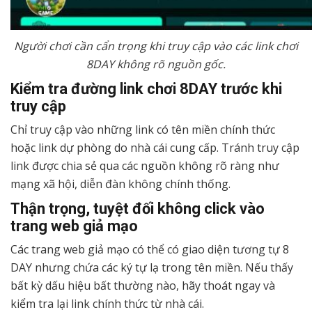
Người chơi cần cẩn trọng khi truy cập vào các link chơi
8DAY không rõ nguồn gốc.
Kiểm tra đường link chơi 8DAY trước khi
truy cập
Chỉ truy cập vào những link có tên miền chính thức
hoặc link dự phòng do nhà cái cung cấp. Tránh truy cập
link được chia sẻ qua các nguồn không rõ ràng như
mạng xã hội, diễn đàn không chính thống.
Thận trọng, tuyệt đối không click vào
trang web giả mạo
Các trang web giả mạo có thể có giao diện tương tự 8
DAY nhưng chứa các ký tự lạ trong tên miền. Nếu thấy
bất kỳ dấu hiệu bất thường nào, hãy thoát ngay và
kiểm tra lại link chính thức từ nhà cái.