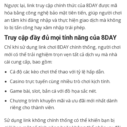
Ngược lại, link truy cập chính thức của 8DAY được mã
hóa bằng công nghệ bảo mật tiên tiến, giúp người chơi
an tâm khi đăng nhập và thực hiện giao dịch mà không
lo bị tấn công hay xâm nhập trái phép.
Truy cập đầy đủ mọi tính năng của 8DAY
Chỉ khi sử dụng link chơi 8DAY chính thống, người chơi
mới có thể trải nghiệm trọn vẹn tất cả dịch vụ mà nhà
cái cung cấp, bao gồm:
Cá độ các kèo chơi thể thao với tỷ lệ hấp dẫn.
Casino trực tuyến cùng nhiều trò chơi kịch tính.
Game bài, slot, bắn cá với đồ họa sắc nét.
Chương trình khuyến mãi và ưu đãi mới nhất dành
riêng cho thành viên.
Sử dụng link không chính thống có thể khiến bạn bị