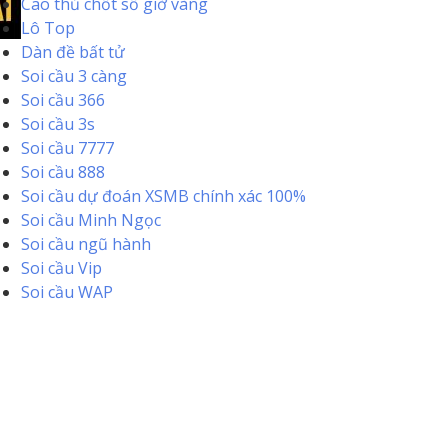
Cao thủ chốt số giờ vàng
Lô Top
Dàn đề bất tử
Soi cầu 3 càng
Soi cầu 366
Soi cầu 3s
Soi cầu 7777
Soi cầu 888
Soi cầu dự đoán XSMB chính xác 100%
Soi cầu Minh Ngọc
Soi cầu ngũ hành
Soi cầu Vip
Soi cầu WAP