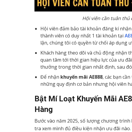
Hội viên cần tuân thủ 
Hội viên đảm bảo tài khoản đăng kí nhận
thành viên có duy nhất 1 tài khoản tại
AE
lận, chúng tôi có quyền từ chối áp dụng ư
Khách hàng theo dõi và chủ động nhận th
quan tâm tới thời gian hiệu lực của ưu đãi
thưởng trong thời gian nhất định, sau đó
Để nhận
khuyến mãi AE888
, các bạn cần
những quy định cơ bản nhưng hội viên ha
Bật Mí Loạt Khuyến Mãi AE
Hàng
Bước vào năm 2025, số lượng chương trình
tra xem mình đủ điều kiện nhận ưu đãi nào. 