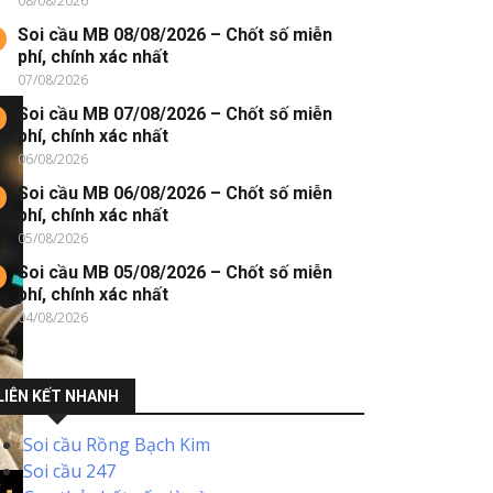
08/08/2026
Soi cầu MB 08/08/2026 – Chốt số miễn
phí, chính xác nhất
07/08/2026
Soi cầu MB 07/08/2026 – Chốt số miễn
phí, chính xác nhất
06/08/2026
Soi cầu MB 06/08/2026 – Chốt số miễn
phí, chính xác nhất
05/08/2026
Soi cầu MB 05/08/2026 – Chốt số miễn
phí, chính xác nhất
04/08/2026
LIÊN KẾT NHANH
Soi cầu Rồng Bạch Kim
Soi cầu 247