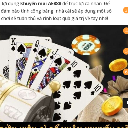
, lợi dụng
khuyến mãi AE888
để trục lợi cá nhân. Để
3
a đảm bảo tính công bằng, nhà cái sẽ áp dụng một số
ơi sẽ tuân thủ và rinh loạt quà giá trị về tay nhé!
4
5
6