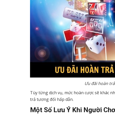
Ưu đãi hoàn trả
Tùy từng dịch vụ, mức hoàn cược sẽ khác nh
trả tương đối hấp dẫn.
Một Số Lưu Ý Khi Người Chơ