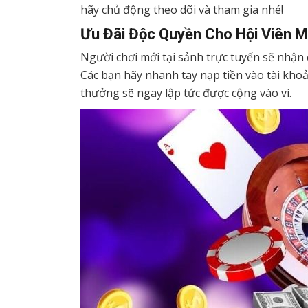
hãy chủ động theo dõi và tham gia nhé!
Ưu Đãi Độc Quyền Cho Hội Viên 
Người chơi mới tại sảnh trực tuyến sẽ nhận
Các bạn hãy nhanh tay nạp tiền vào tài khoả
thưởng sẽ ngay lập tức được cộng vào ví.