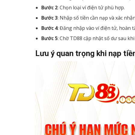
Bước 2
: Chọn loại ví điện tử phù hợp.
Bước 3
: Nhập số tiền cần nạp và xác nhận
Bước 4
: Đăng nhập vào ví điện tử, hoàn 
Bước 5
: Chờ TD88 cập nhật số dư sau khi
Lưu ý quan trọng khi nạp ti