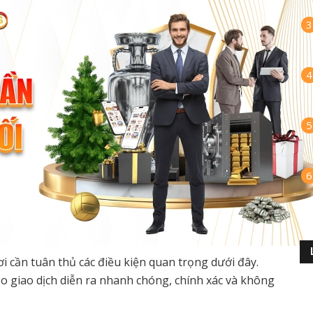
3
4
5
6
i cần tuân thủ các điều kiện quan trọng dưới đây.
o giao dịch diễn ra nhanh chóng, chính xác và không