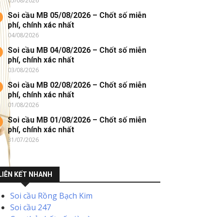
05/08/2026
Soi cầu MB 05/08/2026 – Chốt số miễn
phí, chính xác nhất
04/08/2026
Soi cầu MB 04/08/2026 – Chốt số miễn
phí, chính xác nhất
03/08/2026
Soi cầu MB 02/08/2026 – Chốt số miễn
phí, chính xác nhất
01/08/2026
Soi cầu MB 01/08/2026 – Chốt số miễn
phí, chính xác nhất
31/07/2026
LIÊN KẾT NHANH
Soi cầu Rồng Bạch Kim
Soi cầu 247