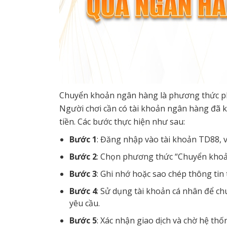
Chuyển khoản ngân hàng là phương thức ph
Người chơi cần có tài khoản ngân hàng đã 
tiền. Các bước thực hiện như sau:
Bước 1
: Đăng nhập vào tài khoản TD88, v
Bước 2
: Chọn phương thức “Chuyển khoả
Bước 3
: Ghi nhớ hoặc sao chép thông tin
Bước 4
: Sử dụng tài khoản cá nhân để ch
yêu cầu.
Bước 5
: Xác nhận giao dịch và chờ hệ thố