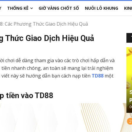
Y
THỐNG KÊ
GIỜ VÀNG CHỐT SỐ
NUÔI LÔ KHUNG
KIN
8: Các Phương Thức Giao Dịch Hiệu Quả
g Thức Giao Dịch Hiệu Quả
i chơi dễ dàng tham gia vào các trò chơi hấp dẫn và
p tiền nhanh chóng, an toàn sẽ mang lại trải nghiệm
i viết này sẽ hướng dẫn bạn cách nạp tiền
TD88
một
S
ạp tiền vào TD88
p
0
2