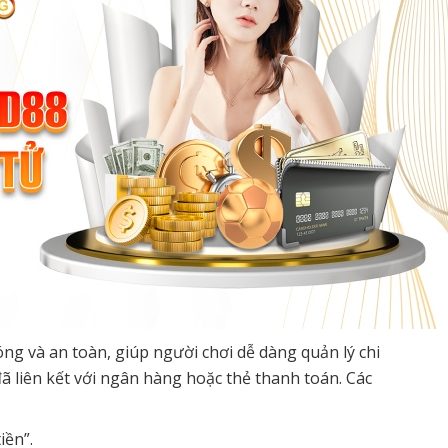
óng và an toàn, giúp người chơi dễ dàng quản lý chi
 đã liên kết với ngân hàng hoặc thẻ thanh toán. Các
iền”.