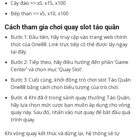
Cây đào => x5, x15, x100
Bếp than => x5, x10, x100
Cách tham gia chơi quay slot táo quân
Bước 1: Đầu tiên, hãy truy cập vào trang web chính
thức của One88. Link trực tiếp có thể được lấy ngay
tại đây.
Bước 2: Tiếp theo, hãy điều hướng đến phần ‘Game
Center’ và chọn mục ‘Quay Slot’.
Bước 3: Cuối cùng, khởi động trò chơi slot Táo Quân
One88 bằng cách chọn biểu tượng của trò chơi.
Bước 4: Khi đã ở trong sảnh quay thưởng Táo Quân,
hãy lựa chọn mức cược bạn muốn áp dụng cho vòng
quay này. Sau đó, nhấn vào nút quay để bắt đầu quá
trình quay.
Khi vòng quay kết thúc và dừng lại, hệ thống sẽ tự