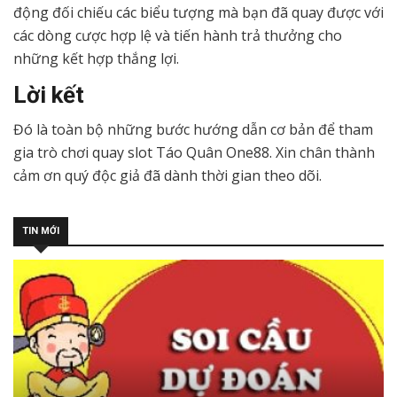
động đối chiếu các biểu tượng mà bạn đã quay được với
các dòng cược hợp lệ và tiến hành trả thưởng cho
những kết hợp thắng lợi.
Lời kết
Đó là toàn bộ những bước hướng dẫn cơ bản để tham
gia trò chơi quay slot Táo Quân One88. Xin chân thành
cảm ơn quý độc giả đã dành thời gian theo dõi.
TIN MỚI