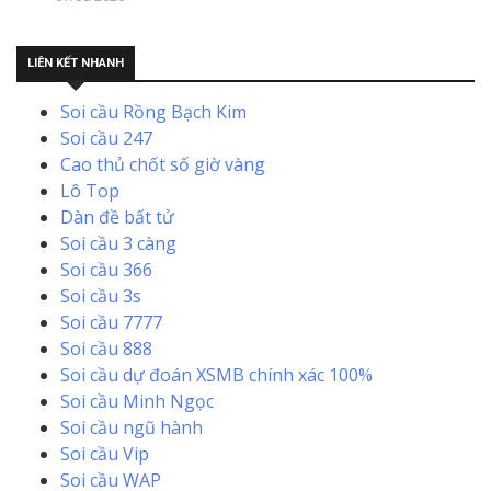
LIÊN KẾT NHANH
Soi cầu Rồng Bạch Kim
Soi cầu 247
Cao thủ chốt số giờ vàng
Lô Top
Dàn đề bất tử
Soi cầu 3 càng
Soi cầu 366
Soi cầu 3s
Soi cầu 7777
Soi cầu 888
Soi cầu dự đoán XSMB chính xác 100%
Soi cầu Minh Ngọc
Soi cầu ngũ hành
Soi cầu Vip
Soi cầu WAP