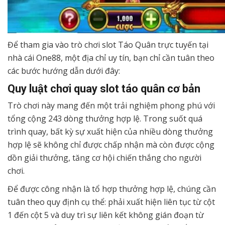
Để tham gia vào trò chơi slot Táo Quân trực tuyến tại
nhà cái One88, một địa chỉ uy tín, bạn chỉ cần tuân theo
các bước hướng dẫn dưới đây:
Quy luật chơi quay slot táo quân cơ bản
Trò chơi này mang đến một trải nghiệm phong phú với
tổng cộng 243 dòng thưởng hợp lệ. Trong suốt quá
trình quay, bất kỳ sự xuất hiện của nhiều dòng thưởng
hợp lệ sẽ không chỉ được chấp nhận mà còn được cộng
dồn giải thưởng, tăng cơ hội chiến thắng cho người
chơi.
Để được công nhận là tổ hợp thưởng hợp lệ, chúng cần
tuân theo quy định cụ thể: phải xuất hiện liên tục từ cột
1 đến cột 5 và duy trì sự liên kết không gián đoạn từ