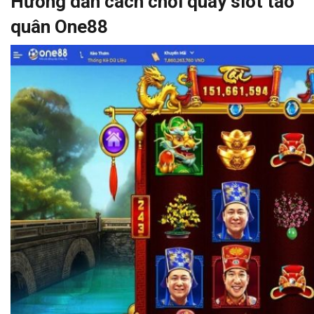
Hướng dẫn cách chơi quay slot táo
quân One88