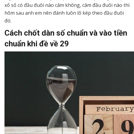
xổ số có đầu đuôi nào câm không, câm đầu đuôi nào thì
hôm sau anh em nên đánh luôn lô kép theo đầu đuôi
đó.
Cách chốt dàn số chuẩn và vào tiền
chuẩn khi đề về 29