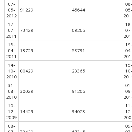
07-
08
05-
91229
45644
05
2012
201
17-
18
07-
73429
09265
07
2011
201
18-
19
04-
13729
58731
04
2011
201
14-
15
10-
00429
23365
10
2010
201
31-
01
08-
30029
91206
09
2010
201
10-
11
12-
14429
34023
12
2009
200
08-
09
07-
73429
67315
07