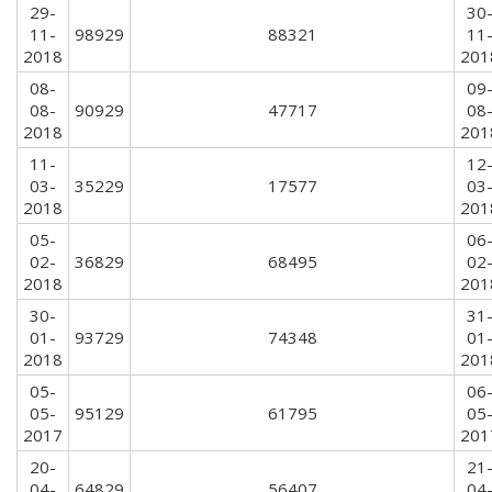
29-
30
11-
98929
88321
11
2018
201
08-
09
08-
90929
47717
08
2018
201
11-
12
03-
35229
17577
03
2018
201
05-
06
02-
36829
68495
02
2018
201
30-
31
01-
93729
74348
01
2018
201
05-
06
05-
95129
61795
05
2017
201
20-
21
04-
64829
56407
04