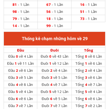
81
- 1 Lần
67
- 1 Lần
16
- 1 Lần
98
- 1 Lần
56
- 1 Lần
51
- 1 Lần
79
- 1 Lần
18
- 1 Lần
73
- 1 Lần
14
- 1 Lần
99
- 1 Lần
Thống kê chạm những hôm về 29
Đầu
Đuôi
Tổng
Đầu
0
về 4 Lần
Đuôi
0
về 43 Lần
Tổng
0
về 6 Lần
Đầu
1
về 11 Lần
Đuôi
1
về 12 Lần
Tổng
1
về 6 Lần
Đầu
2
về 6 Lần
Đuôi
2
về 4 Lần
Tổng
2
về 4 Lần
Đầu
3
về 5 Lần
Đuôi
3
về 5 Lần
Tổng
3
về 6 Lần
Đầu
4
về 8 Lần
Đuôi
4
về 7 Lần
Tổng
4
về 7 Lần
Đầu
5
về 4 Lần
Đuôi
5
về 12 Lần
Tổng
5
về 4 Lần
Đầu
6
về 6 Lần
Đuôi
6
về 5 Lần
Tổng
6
về 6 Lần
Đầu
7
về 7 Lần
Đuôi
7
về 7 Lần
Tổng
7
về 2 Lần