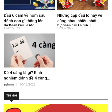
Đầu 6 câm về hôm sau
Những cặp cầu lô hay về
đánh con gì thắng lớn
cùng nhau nhiều nhất
Dự Đoán Cầu Lô 666
Dự Đoán Cầu Lô 666
XSMB chuẩn xác
17/01/2023
12/12/2022
Đề 4 càng là gì? Kinh
nghiệm đánh đề 4 càng
chuẩn xác
admin
10/12/2022
TIN MỚI