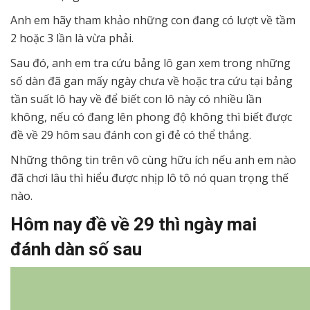
Anh em hãy tham khảo những con đang có lượt về tầm
2 hoặc 3 lần là vừa phải.
Sau đó, anh em tra cứu bảng lô gan xem trong những
số dàn đã gan mấy ngày chưa về hoặc tra cứu tại bảng
tần suất lô hay về để biết con lô này có nhiều lần
không, nếu có đang lên phong độ không thì biết được
đề về 29 hôm sau đánh con gì đẻ có thể thắng.
Những thông tin trên vô cùng hữu ích nếu anh em nào
đã chơi lâu thì hiểu được nhịp lô tô nó quan trọng thế
nào.
Hôm nay đề về 29 thì ngày mai
đánh dàn số sau