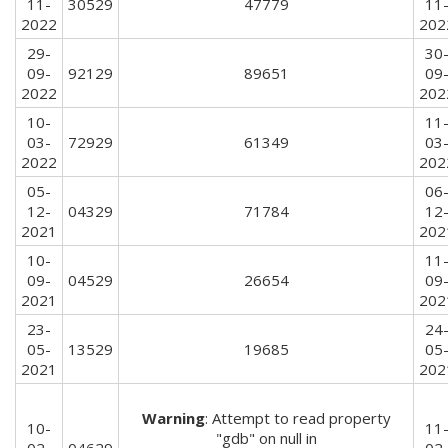
11-
30529
47779
11
2022
202
29-
30
09-
92129
89651
09
2022
202
10-
11
03-
72929
61349
03
2022
202
05-
06
12-
04329
71784
12
2021
202
10-
11
09-
04529
26654
09
2021
202
23-
24
05-
13529
19685
05
2021
202
Warning
: Attempt to read property
10-
11
"gdb" on null in