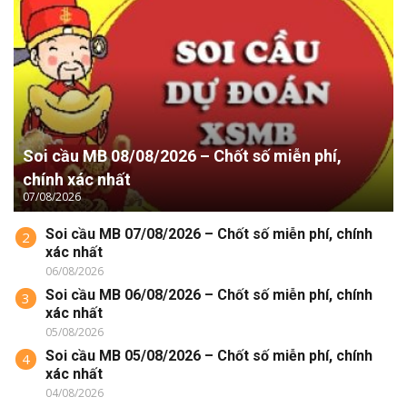
Soi cầu MB 08/08/2026 – Chốt số miễn phí,
chính xác nhất
07/08/2026
Soi cầu MB 07/08/2026 – Chốt số miễn phí, chính
2
xác nhất
06/08/2026
Soi cầu MB 06/08/2026 – Chốt số miễn phí, chính
3
xác nhất
05/08/2026
Soi cầu MB 05/08/2026 – Chốt số miễn phí, chính
4
xác nhất
04/08/2026