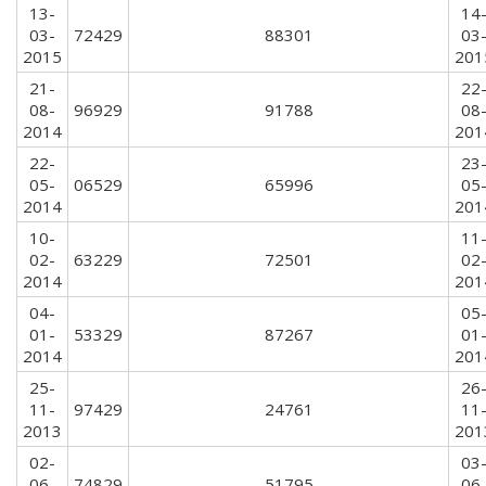
13-
14
03-
72429
88301
03
2015
201
21-
22
08-
96929
91788
08
2014
201
22-
23
05-
06529
65996
05
2014
201
10-
11
02-
63229
72501
02
2014
201
04-
05
01-
53329
87267
01
2014
201
25-
26
11-
97429
24761
11
2013
201
02-
03
06-
74829
51795
06