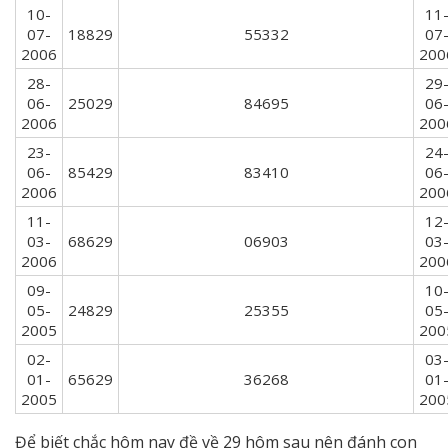
10-
11
07-
18829
55332
07
2006
200
28-
29
06-
25029
84695
06
2006
200
23-
24
06-
85429
83410
06
2006
200
11-
12
03-
68629
06903
03
2006
200
09-
10
05-
24829
25355
05
2005
200
02-
03
01-
65629
36268
01
2005
200
Để biết chắc hôm nay đề về 29 hôm sau nên đánh con