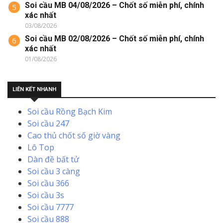
Soi cầu MB 04/08/2026 – Chốt số miễn phí, chính
5
xác nhất
03/08/2026
Soi cầu MB 02/08/2026 – Chốt số miễn phí, chính
6
xác nhất
01/08/2026
LIÊN KẾT NHANH
Soi cầu Rồng Bạch Kim
Soi cầu 247
Cao thủ chốt số giờ vàng
Lô Top
Dàn đề bất tử
Soi cầu 3 càng
Soi cầu 366
Soi cầu 3s
Soi cầu 7777
Soi cầu 888