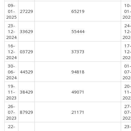
09-
10
01-
27229
65219
01
2025
202
23-
24
12-
33629
55444
12
2024
202
16-
17
12-
03729
37373
12
2024
202
30-
01
06-
44529
94818
07
2024
202
19-
20
11-
38429
49071
11
2023
202
26-
27
07-
87929
21171
07
2023
202
22-
23