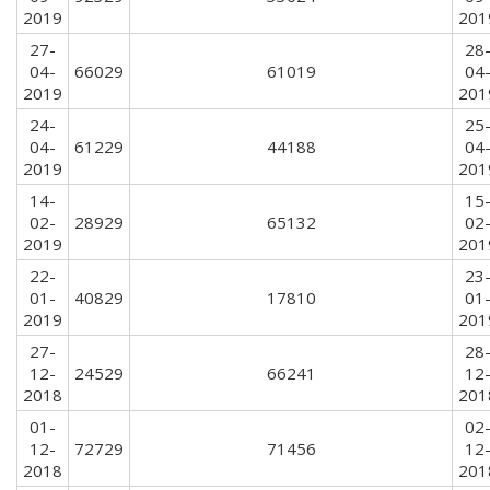
2019
201
27-
28
04-
66029
61019
04
2019
201
24-
25
04-
61229
44188
04
2019
201
14-
15
02-
28929
65132
02
2019
201
22-
23
01-
40829
17810
01
2019
201
27-
28
12-
24529
66241
12
2018
201
01-
02
12-
72729
71456
12
2018
201