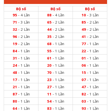
Bộ số
Bộ số
Bộ số
95
- 4 Lần
88
- 4 Lần
10
- 3 Lần
71
- 3 Lần
65
- 2 Lần
85
- 2 Lần
32
- 2 Lần
44
- 2 Lần
49
- 2 Lần
96
- 2 Lần
35
- 2 Lần
41
- 2 Lần
19
- 2 Lần
68
- 1 Lần
77
- 1 Lần
84
- 1 Lần
55
- 1 Lần
22
- 1 Lần
31
- 1 Lần
61
- 1 Lần
01
- 1 Lần
24
- 1 Lần
20
- 1 Lần
06
- 1 Lần
48
- 1 Lần
70
- 1 Lần
15
- 1 Lần
17
- 1 Lần
23
- 1 Lần
07
- 1 Lần
21
- 1 Lần
27
- 1 Lần
47
- 1 Lần
87
- 1 Lần
11
- 1 Lần
82
- 1 Lần
80
- 1 Lần
54
- 1 Lần
03
- 1 Lần
64
- 1 Lần
83
- 1 Lần
93
- 1 Lần