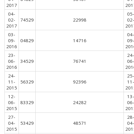
2017
201
04-
05
02-
74529
22998
02
2017
201
03-
04
09-
04829
14716
09
2016
201
23-
24
06-
34529
76741
06
2016
201
24-
25
11-
56329
92396
11
2015
201
12-
13
06-
83329
24282
06
2015
201
27-
28
04-
53429
48571
04
2015
201