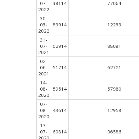
07-
38114
77064
2022
30-
03-
89914
12239
2022
31-
07-
62914
88081
2021
02-
06-
51714
62721
2021
14-
08-
59514
57980
2020
07-
08-
43614
12958
2020
17-
07-
60814
06586
2020