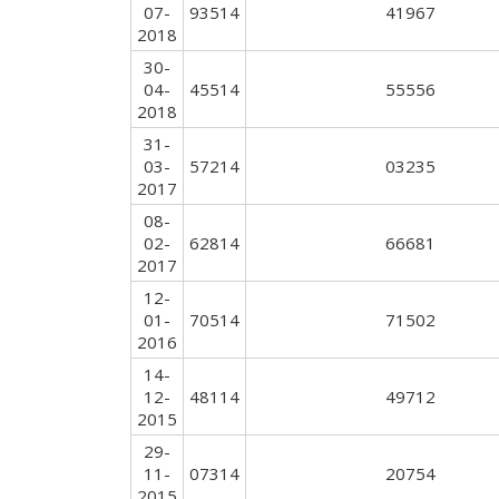
07-
93514
41967
2018
30-
04-
45514
55556
2018
31-
03-
57214
03235
2017
08-
02-
62814
66681
2017
12-
01-
70514
71502
2016
14-
12-
48114
49712
2015
29-
11-
07314
20754
2015