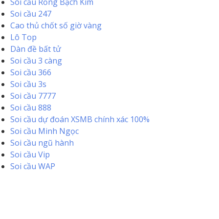
Soi cầu Rồng Bạch Kim
Soi cầu 247
Cao thủ chốt số giờ vàng
Lô Top
Dàn đề bất tử
Soi cầu 3 càng
Soi cầu 366
Soi cầu 3s
Soi cầu 7777
Soi cầu 888
Soi cầu dự đoán XSMB chính xác 100%
Soi cầu Minh Ngọc
Soi cầu ngũ hành
Soi cầu Vip
Soi cầu WAP