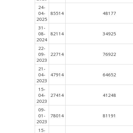
24-
04-
85514
48177
2025
31-
08-
82114
34925
2024
22-
09-
22714
76922
2023
21-
04-
47914
64652
2023
15-
04-
27414
41248
2023
09-
01-
78014
81191
2023
15-