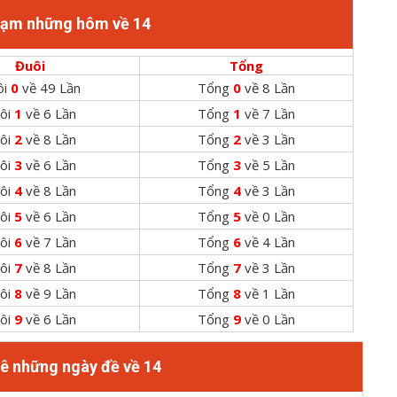
hạm những hôm về 14
Đuôi
Tổng
ôi
0
về 49 Lần
Tổng
0
về 8 Lần
ôi
1
về 6 Lần
Tổng
1
về 7 Lần
ôi
2
về 8 Lần
Tổng
2
về 3 Lần
ôi
3
về 6 Lần
Tổng
3
về 5 Lần
ôi
4
về 8 Lần
Tổng
4
về 3 Lần
ôi
5
về 6 Lần
Tổng
5
về 0 Lần
ôi
6
về 7 Lần
Tổng
6
về 4 Lần
ôi
7
về 8 Lần
Tổng
7
về 3 Lần
ôi
8
về 9 Lần
Tổng
8
về 1 Lần
ôi
9
về 6 Lần
Tổng
9
về 0 Lần
ê những ngày đề về 14