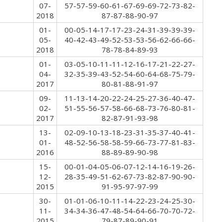
07-
57-57-59-60-61-67-69-69-72-73-82-
2018
87-87-88-90-97
01-
00-05-14-17-17-23-24-31-39-39-39-
05-
40-42-43-49-52-53-53-56-62-66-66-
2018
78-78-84-89-93
01-
03-05-10-11-11-12-16-17-21-22-27-
04-
32-35-39-43-52-54-60-64-68-75-79-
2017
80-81-88-91-97
09-
11-13-14-20-22-24-25-27-36-40-47-
02-
51-55-56-57-58-66-68-73-76-80-81-
2017
82-87-91-93-98
13-
02-09-10-13-18-23-31-35-37-40-41-
01-
48-52-56-58-58-59-66-73-77-81-83-
2016
88-89-89-90-98
15-
00-01-04-05-06-07-12-14-16-19-26-
12-
28-35-49-51-62-67-73-82-87-90-90-
2015
91-95-97-97-99
30-
01-01-06-10-11-14-22-23-24-25-30-
11-
34-34-36-47-48-54-64-66-70-70-72-
2015
79-87-89-90-91