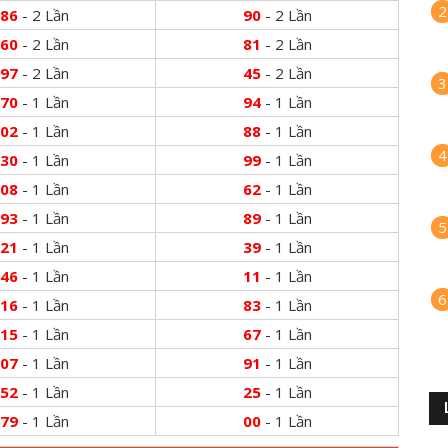
2
86
- 2 Lần
90
- 2 Lần
60
- 2 Lần
81
- 2 Lần
97
- 2 Lần
45
- 2 Lần
3
70
- 1 Lần
94
- 1 Lần
02
- 1 Lần
88
- 1 Lần
4
30
- 1 Lần
99
- 1 Lần
08
- 1 Lần
62
- 1 Lần
93
- 1 Lần
89
- 1 Lần
5
21
- 1 Lần
39
- 1 Lần
46
- 1 Lần
11
- 1 Lần
6
16
- 1 Lần
83
- 1 Lần
15
- 1 Lần
67
- 1 Lần
07
- 1 Lần
91
- 1 Lần
52
- 1 Lần
25
- 1 Lần
79
- 1 Lần
00
- 1 Lần