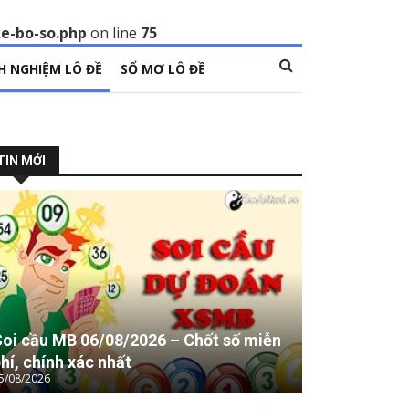
e-bo-so.php
on line
75
H NGHIỆM LÔ ĐỀ
SỔ MƠ LÔ ĐỀ
TIN MỚI
oi cầu MB 06/08/2026 – Chốt số miễn
hí, chính xác nhất
5/08/2026