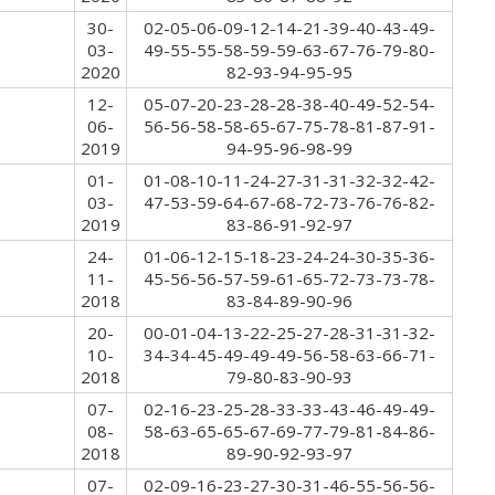
30-
02-05-06-09-12-14-21-39-40-43-49-
03-
49-55-55-58-59-59-63-67-76-79-80-
2020
82-93-94-95-95
12-
05-07-20-23-28-28-38-40-49-52-54-
06-
56-56-58-58-65-67-75-78-81-87-91-
2019
94-95-96-98-99
01-
01-08-10-11-24-27-31-31-32-32-42-
03-
47-53-59-64-67-68-72-73-76-76-82-
2019
83-86-91-92-97
24-
01-06-12-15-18-23-24-24-30-35-36-
11-
45-56-56-57-59-61-65-72-73-73-78-
2018
83-84-89-90-96
20-
00-01-04-13-22-25-27-28-31-31-32-
10-
34-34-45-49-49-49-56-58-63-66-71-
2018
79-80-83-90-93
07-
02-16-23-25-28-33-33-43-46-49-49-
08-
58-63-65-65-67-69-77-79-81-84-86-
2018
89-90-92-93-97
07-
02-09-16-23-27-30-31-46-55-56-56-