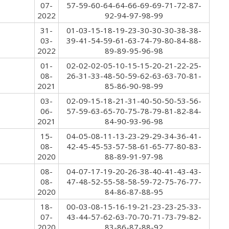
07-
57-59-60-64-64-66-69-69-71-72-87-
2022
92-94-97-98-99
31-
01-03-15-18-19-23-30-30-30-38-38-
03-
39-41-54-59-61-63-74-79-80-84-88-
2022
89-89-95-96-98
01-
02-02-02-05-10-15-15-20-21-22-25-
08-
26-31-33-48-50-59-62-63-63-70-81-
2021
85-86-90-98-99
03-
02-09-15-18-21-31-40-50-50-53-56-
06-
57-59-63-65-70-75-78-79-81-82-84-
2021
84-90-93-96-98
15-
04-05-08-11-13-23-29-29-34-36-41-
08-
42-45-45-53-57-58-61-65-77-80-83-
2020
88-89-91-97-98
08-
04-07-17-19-20-26-38-40-41-43-43-
08-
47-48-52-55-58-58-59-72-75-76-77-
2020
84-86-87-88-95
18-
00-03-08-15-16-19-21-23-23-25-33-
07-
43-44-57-62-63-70-70-71-73-79-82-
2020
83-86-87-88-92