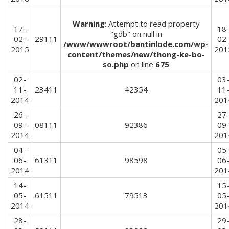
Warning
: Attempt to read property
17-
18
"gdb" on null in
02-
29111
02
/www/wwwroot/bantinlode.com/wp-
2015
201
content/themes/new/thong-ke-bo-
so.php
on line
675
02-
03
11-
23411
42354
11
2014
201
26-
27
09-
08111
92386
09
2014
201
04-
05
06-
61311
98598
06
2014
201
14-
15
05-
61511
79513
05
2014
201
28-
29