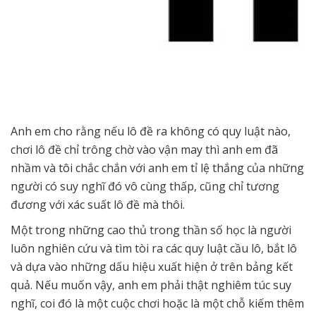
Anh em cho rằng nếu lô đề ra không có quy luật nào,
chơi lô đề chỉ trông chờ vào vận may thì anh em đã
nhầm và tôi chắc chắn với anh em tỉ lệ thắng của những
người có suy nghĩ đó vô cùng thấp, cũng chỉ tương
đương với xác suất lô đề mà thôi.
Một trong những cao thủ trong thần số học là người
luôn nghiên cứu và tìm tòi ra các quy luật cầu lô, bắt lô
và dựa vào những dấu hiệu xuất hiện ở trên bảng kết
quả. Nếu muốn vậy, anh em phải thật nghiêm túc suy
nghĩ, coi đó là một cuộc chơi hoặc là một chỗ kiếm thêm