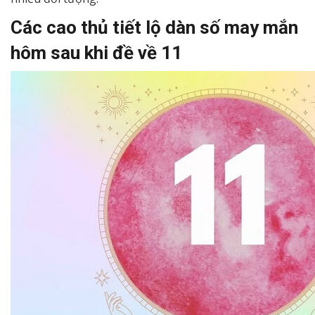
Các cao thủ tiết lộ dàn số may mắn
hôm sau khi đề về 11