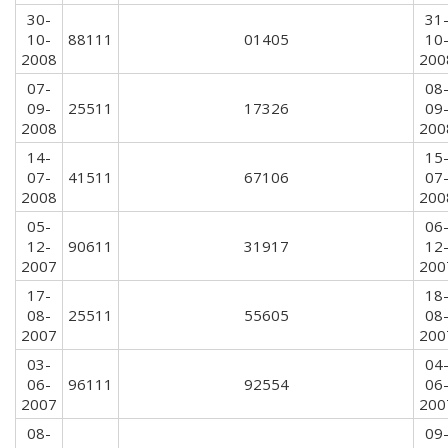
30-
31
10-
88111
01405
10
2008
200
07-
08
09-
25511
17326
09
2008
200
14-
15
07-
41511
67106
07
2008
200
05-
06
12-
90611
31917
12
2007
200
17-
18
08-
25511
55605
08
2007
200
03-
04
06-
96111
92554
06
2007
200
08-
09