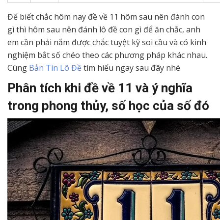
Để biết chắc hôm nay đề về 11 hôm sau nên đánh con
gì thì hôm sau nên đánh lô đề con gì để ăn chắc, anh
em cần phải nắm được chắc tuyệt kỹ soi cầu và có kinh
nghiệm bắt số chéo theo các phương pháp khác nhau.
Cùng
Bản Tin Lô Đề
tìm hiểu ngay sau đây nhé
Phân tích khi đề về 11 và ý nghĩa
trong phong thủy, số học của số đó