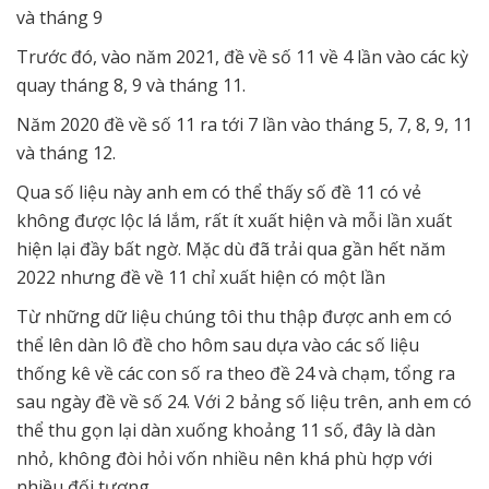
và tháng 9
Trước đó, vào năm 2021, đề về số 11 về 4 lần vào các kỳ
quay tháng 8, 9 và tháng 11.
Năm 2020 đề về số 11 ra tới 7 lần vào tháng 5, 7, 8, 9, 11
và tháng 12.
Qua số liệu này anh em có thể thấy số đề 11 có vẻ
không được lộc lá lắm, rất ít xuất hiện và mỗi lần xuất
hiện lại đầy bất ngờ. Mặc dù đã trải qua gần hết năm
2022 nhưng đề về 11 chỉ xuất hiện có một lần
Từ những dữ liệu chúng tôi thu thập được anh em có
thể lên dàn lô đề cho hôm sau dựa vào các số liệu
thống kê về các con số ra theo đề 24 và chạm, tổng ra
sau ngày đề về số 24. Với 2 bảng số liệu trên, anh em có
thể thu gọn lại dàn xuống khoảng 11 số, đây là dàn
nhỏ, không đòi hỏi vốn nhiều nên khá phù hợp với
nhiều đối tượng.