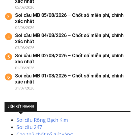
xác nhất
05/08/2026
Soi cầu MB 05/08/2026 – Chốt số miễn phí, chính
3
xác nhất
04/08/2026
Soi cầu MB 04/08/2026 – Chốt số miễn phí, chính
4
xác nhất
03/08/2026
Soi cầu MB 02/08/2026 – Chốt số miễn phí, chính
5
xác nhất
01/08/2026
Soi cầu MB 01/08/2026 – Chốt số miễn phí, chính
6
xác nhất
31/07/2026
LIÊN KẾT NHANH
Soi cầu Rồng Bạch Kim
Soi cầu 247
Cao thủ chốt số giờ vàng