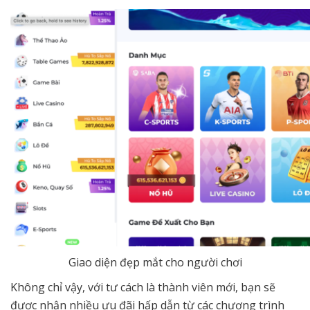
Giao diện đẹp mắt cho người chơi
Không chỉ vậy, với tư cách là thành viên mới, bạn sẽ
được nhận nhiều ưu đãi hấp dẫn từ các chương trình