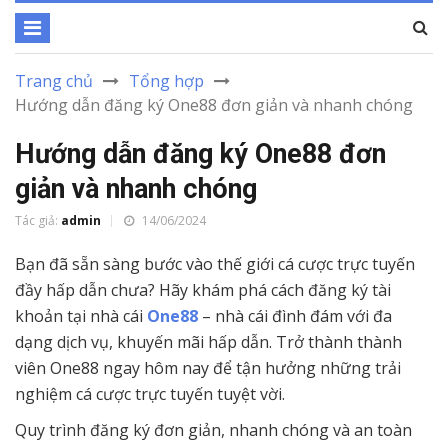
Trang chủ
Tổng hợp
Hướng dẫn đăng ký One88 đơn giản và nhanh chóng
Hướng dẫn đăng ký One88 đơn
giản và nhanh chóng
Tác giả:
admin
14/06/2024
Bạn đã sẵn sàng bước vào thế giới cá cược trực tuyến
đầy hấp dẫn chưa? Hãy khám phá cách đăng ký tài
khoản tại nhà cái
One88
– nhà cái đình đám với đa
dạng dịch vụ, khuyến mãi hấp dẫn. Trở thành thành
viên One88 ngay hôm nay để tận hưởng những trải
nghiệm cá cược trực tuyến tuyệt vời.
Quy trình đăng ký đơn giản, nhanh chóng và an toàn