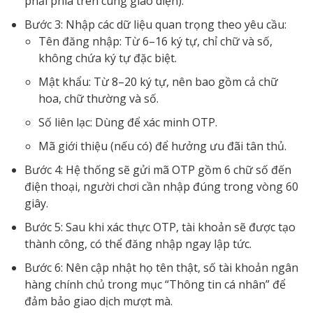
phải phía trên cùng giao diện).
Bước 3: Nhập các dữ liệu quan trọng theo yêu cầu:
Tên đăng nhập: Từ 6–16 ký tự, chỉ chữ và số,
không chứa ký tự đặc biệt.
Mật khẩu: Từ 8–20 ký tự, nên bao gồm cả chữ
hoa, chữ thường và số.
Số liên lạc: Dùng để xác minh OTP.
Mã giới thiệu (nếu có) để hưởng ưu đãi tân thủ.
Bước 4: Hệ thống sẽ gửi mã OTP gồm 6 chữ số đến
điện thoại, người chơi cần nhập đúng trong vòng 60
giây.
Bước 5: Sau khi xác thực OTP, tài khoản sẽ được tạo
thành công, có thể đăng nhập ngay lập tức.
Bước 6: Nên cập nhật họ tên thật, số tài khoản ngân
hàng chính chủ trong mục “Thông tin cá nhân” để
đảm bảo giao dịch mượt mà.