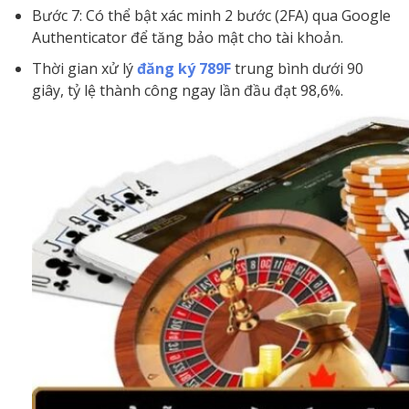
Bước 7: Có thể bật xác minh 2 bước (2FA) qua Google
Authenticator để tăng bảo mật cho tài khoản.
Thời gian xử lý
đăng ký 789F
trung bình dưới 90
giây, tỷ lệ thành công ngay lần đầu đạt 98,6%.