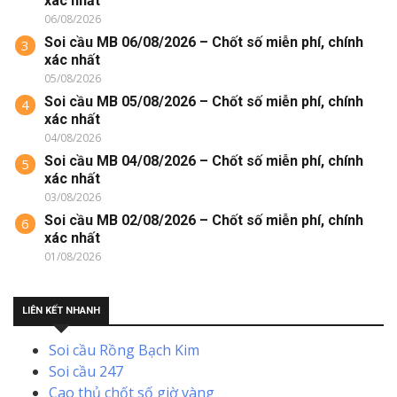
xác nhất
06/08/2026
Soi cầu MB 06/08/2026 – Chốt số miễn phí, chính
3
xác nhất
05/08/2026
Soi cầu MB 05/08/2026 – Chốt số miễn phí, chính
4
xác nhất
04/08/2026
Soi cầu MB 04/08/2026 – Chốt số miễn phí, chính
5
xác nhất
03/08/2026
Soi cầu MB 02/08/2026 – Chốt số miễn phí, chính
6
xác nhất
01/08/2026
LIÊN KẾT NHANH
Soi cầu Rồng Bạch Kim
Soi cầu 247
Cao thủ chốt số giờ vàng