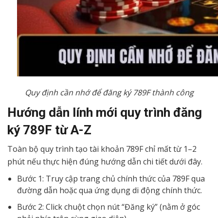
Quy định cần nhớ để đăng ký 789F thành công
Hướng dẫn lính mới quy trình đăng
ký 789F từ A-Z
Toàn bộ quy trình tạo tài khoản 789F chỉ mất từ 1–2
phút nếu thực hiện đúng hướng dẫn chi tiết dưới đây.
Bước 1: Truy cập trang chủ chính thức của 789F qua
đường dẫn
hoặc qua ứng dụng di động chính thức.
Bước 2: Click chuột chọn nút “Đăng ký” (nằm ở góc