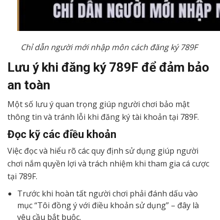
Chỉ dẫn người mới nhập môn cách đăng ký 789F
Lưu ý khi đăng ký 789F để đảm bảo
an toàn
Một số lưu ý quan trọng giúp người chơi bảo mật
thông tin và tránh lỗi khi đăng ký tài khoản tại 789F.
Đọc kỹ các điều khoản
Việc đọc và hiểu rõ các quy định sử dụng giúp người
chơi nắm quyền lợi và trách nhiệm khi tham gia cá cược
tại 789F.
Trước khi hoàn tất người chơi phải đánh dấu vào
mục “Tôi đồng ý với điều khoản sử dụng” – đây là
yêu cầu bắt buộc.