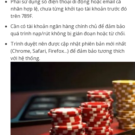
Phải sử dụng số điện thoại di động hoặc email cá
nhân hợp lệ, chưa từng khởi tạo tài khoản trước đó
trên 789F.
Cần có tài khoản ngân hàng chính chủ để đảm bảo
quá trình nạp/rút không bị gián đoạn hoặc từ chối.
Trình duyệt nên được cập nhật phiên bản mới nhất
(Chrome, Safari, Firefox…) để đảm bảo tương thích
với hệ thống.