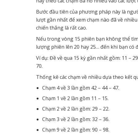
hãy theo các chạm đã nổ nhiều vào các lượt 
Bước đầu tiên của phương pháp này là người 
lượt gần nhất để xem chạm nào đã về nhiều 
chiến thắng là rất cao.
Nếu trong vòng 15 phiên bạn không thể tìm r
lượng phiên lên 20 hay 25… đến khi bạn có đu
Ví dụ: Đề về qua 15 kỳ gần nhất gồm: 11 – 
70.
Thống kê các chạm về nhiều dựa theo kết q
Chạm 4 về 3 lần gồm 42 – 44 – 47.
Chạm 1 về 2 lần gồm 11 – 15.
Chạm 2 về 2 lần gồm: 29 – 22.
Chạm 3 về 2 lần gồm: 32 – 36.
Chạm 9 về 2 lần gồm: 90 – 98.