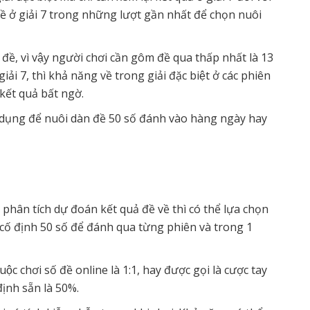
ề ở giải 7 trong những lượt gần nhất để chọn nuôi
 đề, vì vậy người chơi cần gôm đề qua thấp nhất là 13
giải 7, thì khả năng về trong giải đặc biệt ở các phiên
a kết quả bất ngờ.
ử dụng để nuôi dàn đề 50 số đánh vào hàng ngày hay
ân tích dự đoán kết quả đề về thì có thể lựa chọn
g cố định 50 số để đánh qua từng phiên và trong 1
cuộc chơi số đề online là 1:1, hay được gọi là cược tay
định sẵn là 50%.