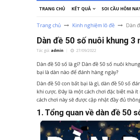
TRANG CHỦ
KẾT QUẢ
SOI CẦU HÔM NA
Trang chủ
Kinh nghiệm lô đề
Dàn đ
Dàn đề 50 số nuôi khung 3 
Tác giả:
admin
27/09/2022
Dàn đề 50 số là gì? Dàn đề 50 số nuôi khun
bại là dàn nào để đánh hàng ngày?
Dàn đề 50 con bất bại là gì, dàn đề 50 số đá
khi cược. Đây là một cách chơi đặc biệt mà 
cách chơi này sẽ được cập nhật đầy đủ thô
1. Tổng quan về dàn đề 50 s