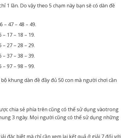
chỉ 1 lần. Do vậy theo 5 chạm này bạn sẽ có dàn đề
6 – 47 – 48 – 49.
6 – 17 – 18 – 19.
6 – 27 – 28 – 29.
6 – 37 – 38 – 39.
6 – 97 – 98 – 99.
à bộ khung dàn đề đầy đủ 50 con mà người chơi cần
c chia sẻ phía trên cũng có thể sử dụng vàotrong
khung 3 ngày. Mọi người cũng có thể sử dụng những
ặc biệt mà chỉ cần xem lại kết quả ở giải 7 đối với