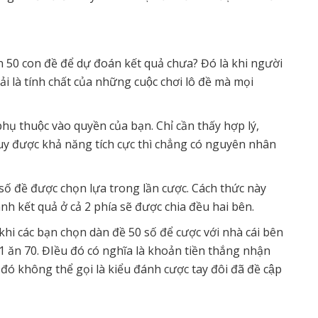
50 con đề để dự đoán kết quả chưa? Đó là khi người
̉i là tính chất của những cuộc chơi lô đề mà mọi
phụ thuộc vào quyền của bạn. Chỉ cần thấy hợp lý,
huy được khả năng tích cực thì chẳng có nguyên nhân
 số đề được chọn lựa trong lần cược. Cách thức này
iành kết quả ở cả 2 phía sẽ được chia đều hai bên.
hi các bạn chọn dàn đề 50 số để cược với nhà cái bên
̉ng 1 ăn 70. ĐIều đó có nghĩa là khoản tiền thắng nhận
đó không thể gọi là kiểu đánh cược tay đôi đã đề cập