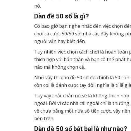
nó.
Dàn đề 50 số là gì?
Có bao giờ bạn nghe nhắc đến việc chọn đến 
chơi cá cược 50/50 với nhà cái, đây không pha
người vẫn hay biết đến.
Tuy nhiên việc chọn cách chơi là hoàn toàn 
thích hợp với bản thân và bạn có thể phát 
nào mà không chọn cả.
Như vậy thì dàn đề 50 số đó chính là 50 con
còn coi là đánh cược tay đôi, nghĩa là tỉ lệ g
Tuy vậy chắc chắn nó sẽ là không thích hợp k
ngoài. Bởi vì các nhà cái ngoài chỉ là thươ
về chưa bằng một nửa số tiền cược, vậy nên 
bên trên.
Dàn đề 50 số bất bại là như nào?