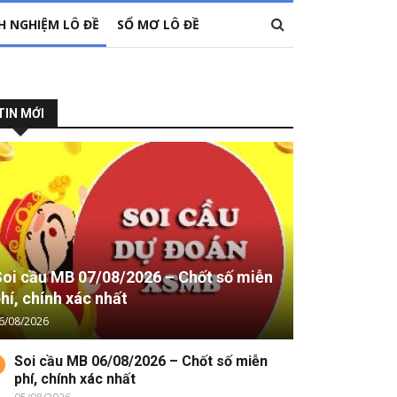
H NGHIỆM LÔ ĐỀ
SỔ MƠ LÔ ĐỀ
TIN MỚI
oi cầu MB 07/08/2026 – Chốt số miễn
hí, chính xác nhất
6/08/2026
Soi cầu MB 06/08/2026 – Chốt số miễn
phí, chính xác nhất