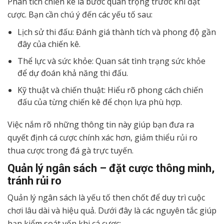
Phân tích chiến kê là bước quan trọng trước khi đặt
cược. Bạn cần chú ý đến các yếu tố sau:
Lịch sử thi đấu: Đánh giá thành tích và phong độ gần
đây của chiến kê.
Thể lực và sức khỏe: Quan sát tình trạng sức khỏe
để dự đoán khả năng thi đấu.
Kỹ thuật và chiến thuật: Hiểu rõ phong cách chiến
đấu của từng chiến kê để chọn lựa phù hợp.
Việc nắm rõ những thông tin này giúp bạn đưa ra
quyết định cá cược chính xác hơn, giảm thiểu rủi ro
thua cược trong đá gà trực tuyến.
Quản lý ngân sách – đặt cược thông minh,
tránh rủi ro
Quản lý ngân sách là yếu tố then chốt để duy trì cuộc
chơi lâu dài và hiệu quả. Dưới đây là các nguyên tắc giúp
bạn kiểm soát vốn khi cá cược: