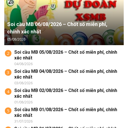
Soi cầu MB 06/08/2026 – Chốt số miễn phí,
chính xác nhất
05/08/2026
Soi cầu MB 05/08/2026 – Chốt số miễn phí, chính
2
xác nhất
04/08/2026
Soi cầu MB 04/08/2026 – Chốt số miễn phí, chính
3
xác nhất
03/08/2026
Soi cầu MB 02/08/2026 – Chốt số miễn phí, chính
4
xác nhất
01/08/2026
Soi cầu MB 01/08/2026 – Chốt số miễn phí, chính
5
xác nhất
31/07/2026