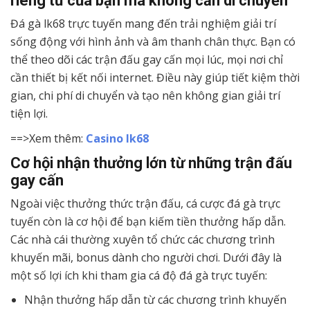
riêng tư của bạn mà không cần di chuyển
Đá gà lk68 trực tuyến mang đến trải nghiệm giải trí
sống động với hình ảnh và âm thanh chân thực. Bạn có
thể theo dõi các trận đấu gay cấn mọi lúc, mọi nơi chỉ
cần thiết bị kết nối internet. Điều này giúp tiết kiệm thời
gian, chi phí di chuyển và tạo nên không gian giải trí
tiện lợi.
==>Xem thêm:
Casino lk68
Cơ hội nhận thưởng lớn từ những trận đấu
gay cấn
Ngoài việc thưởng thức trận đấu, cá cược đá gà trực
tuyến còn là cơ hội để bạn kiếm tiền thưởng hấp dẫn.
Các nhà cái thường xuyên tổ chức các chương trình
khuyến mãi, bonus dành cho người chơi. Dưới đây là
một số lợi ích khi tham gia cá độ đá gà trực tuyến:
Nhận thưởng hấp dẫn từ các chương trình khuyến