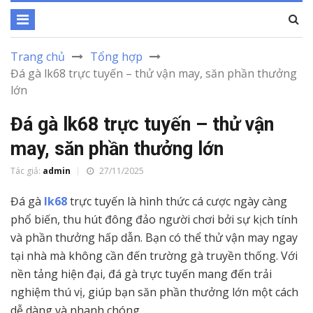
Trang chủ
Tổng hợp
Đá gà lk68 trực tuyến – thử vận may, săn phần thưởng
lớn
Đá gà lk68 trực tuyến – thử vận
may, săn phần thưởng lớn
Tác giả:
admin
27/11/2025
Đá gà
lk68
trực tuyến là hình thức cá cược ngày càng
phổ biến, thu hút đông đảo người chơi bởi sự kịch tính
và phần thưởng hấp dẫn. Bạn có thể thử vận may ngay
tại nhà mà không cần đến trường gà truyền thống. Với
nền tảng hiện đại, đá gà trực tuyến mang đến trải
nghiệm thú vị, giúp bạn săn phần thưởng lớn một cách
dễ dàng và nhanh chóng.