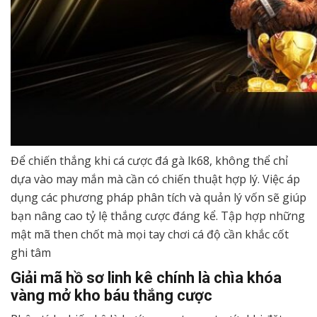
Để chiến thắng khi cá cược đá gà lk68, không thể chỉ
dựa vào may mắn mà cần có chiến thuật hợp lý. Việc áp
dụng các phương pháp phân tích và quản lý vốn sẽ giúp
bạn nâng cao tỷ lệ thắng cược đáng kể. Tập hợp những
mật mã then chốt mà mọi tay chơi cá độ cần khắc cốt
ghi tâm
Giải mã hồ sơ linh kê chính là chìa khóa
vàng mở kho báu thắng cược