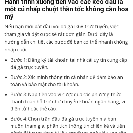
Hành trình xuống tiền vào các kèo đấu là
một cú nhấp chuột thần tốc không cần hoa
mỹ
Nếu bạn mới bắt đầu với đá gà lk68 trực tuyến, việc
tham gia và đặt cược sẽ rất đơn giản. Dưới đây là
hướng dẫn chi tiết các bước để bạn có thể nhanh chóng
nhập cuộc:
Bước 1: Đăng ký tài khoản tại nhà cái uy tín cung cấp
đá gà trực tuyến.
Bước 2: Xác minh thông tin cá nhân để đảm bảo an
toàn và bảo mật cho tài khoản.
Bước 3: Nạp tiền vào ví cược qua các phương thức
thanh toán hỗ trợ như chuyển khoản ngân hàng, ví
điện tử hoặc thẻ cào.
Bước 4: Chọn trận đấu đá gà trực tuyến mà bạn
muốn tham gia, phân tích thông tin chiến kê và tiến