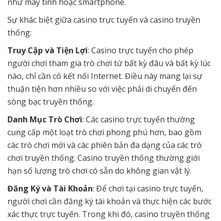
như máy tính hoặc smartphone.
Sự khác biệt giữa casino trực tuyến và casino truyền
thống:
Truy Cập và Tiện Lợi
: Casino trực tuyến cho phép
người chơi tham gia trò chơi từ bất kỳ đâu và bất kỳ lúc
nào, chỉ cần có kết nối Internet. Điều này mang lại sự
thuận tiện hơn nhiều so với việc phải di chuyển đến
sòng bạc truyền thống.
Danh Mục Trò Chơi
: Các casino trực tuyến thường
cung cấp một loạt trò chơi phong phú hơn, bao gồm
các trò chơi mới và các phiên bản đa dạng của các trò
chơi truyền thống. Casino truyền thống thường giới
hạn số lượng trò chơi có sẵn do không gian vật lý.
Đăng Ký và Tài Khoản
: Để chơi tại casino trực tuyến,
người chơi cần đăng ký tài khoản và thực hiện các bước
xác thực trực tuyến. Trong khi đó, casino truyền thống