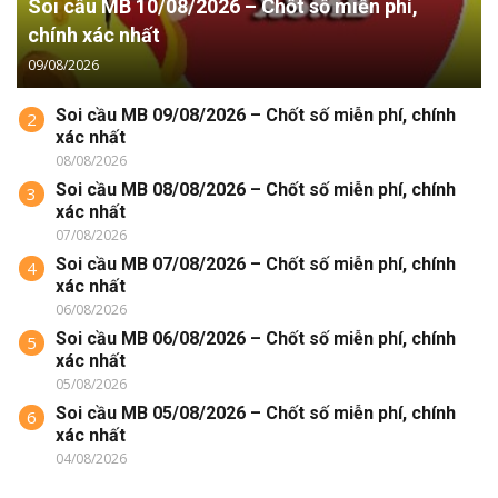
Soi cầu MB 10/08/2026 – Chốt số miễn phí,
chính xác nhất
09/08/2026
Soi cầu MB 09/08/2026 – Chốt số miễn phí, chính
2
xác nhất
08/08/2026
Soi cầu MB 08/08/2026 – Chốt số miễn phí, chính
3
xác nhất
07/08/2026
Soi cầu MB 07/08/2026 – Chốt số miễn phí, chính
4
xác nhất
06/08/2026
Soi cầu MB 06/08/2026 – Chốt số miễn phí, chính
5
xác nhất
05/08/2026
Soi cầu MB 05/08/2026 – Chốt số miễn phí, chính
6
xác nhất
04/08/2026