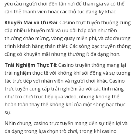
yêu cầu người chơi đến tận nơi để tham gia và có thể
cần thẻ thành viên hoặc các thủ tục đăng ký khác.
Khuyến Mãi và Ưu Đãi
: Casino trực tuyến thường cung
cấp nhiều khuyến mãi và ưu đãi hấp dẫn như tiền
thưởng chào mừng, vòng quay miễn phí, và các chương
trình khách hàng thân thiết. Các sòng bạc truyền thống
cũng có khuyến mãi nhưng thường ít đa dạng hơn.
Trải Nghiệm Thực Tế
: Casino truyền thống mang lại
trải nghiệm thực tế với không khí sôi động và sự tương
tác trực tiếp với nhân viên và người chơi khác. Casino
trực tuyến cung cấp trải nghiệm ảo với các tính năng
như trò chơi trực tiếp qua video, nhưng không thể
hoàn toàn thay thế không khí của một sòng bạc thực
sự.
Nhìn chung, casino trực tuyến mang đến sự tiện lợi và
đa dạng trong lựa chọn trò chơi, trong khi casino