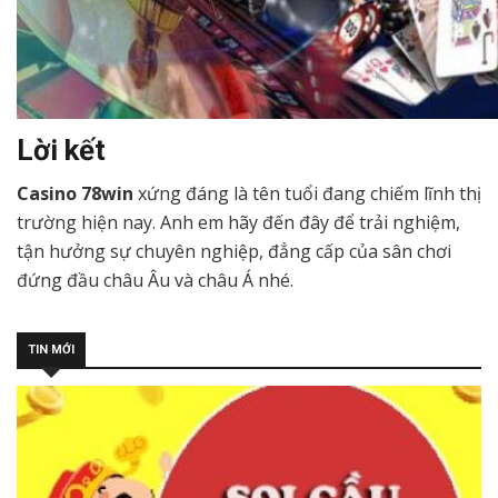
Lời kết
Casino 78win
xứng đáng là tên tuổi đang chiếm lĩnh thị
trường hiện nay. Anh em hãy đến đây để trải nghiệm,
tận hưởng sự chuyên nghiệp, đẳng cấp của sân chơi
đứng đầu châu Âu và châu Á nhé.
TIN MỚI