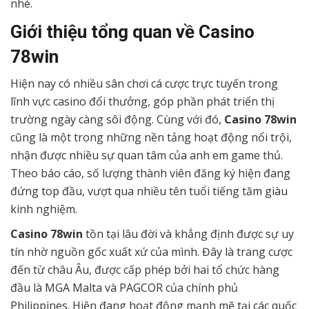
nhé.
Giới thiệu tổng quan về Casino
78win
Hiện nay có nhiều sân chơi cá cược trực tuyến trong
lĩnh vực casino đổi thưởng, góp phần phát triển thị
trường ngày càng sôi động. Cùng với đó,
Casino 78win
cũng là một trong những nền tảng hoạt động nổi trội,
nhận được nhiều sự quan tâm của anh em game thủ.
Theo báo cáo, số lượng thành viên đăng ký hiện đang
đứng top đầu, vượt qua nhiều tên tuổi tiếng tăm giàu
kinh nghiệm.
Casino 78win
tồn tại lâu đời và khẳng định được sự uy
tín nhờ nguồn gốc xuất xứ của mình. Đây là trang cược
đến từ châu Âu, được cấp phép bởi hai tổ chức hàng
đầu là MGA Malta và PAGCOR của chính phủ
Philippines. Hiện đang hoạt động mạnh mẽ tại các quốc