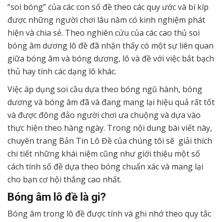
“soi bóng” của các con số đề theo các quy ước và bí kíp
được những người chơi lâu năm có kinh nghiệm phát
hiện và chia sẻ. Theo nghiên cứu của các cao thủ soi
bóng âm dương lô đề đã nhận thấy có một sự liên quan
giữa bóng âm và bóng dương, lô và đề với việc bắt bạch
thủ hay tính các dạng lô khác.
Việc áp dụng soi cầu dựa theo bóng ngũ hành, bóng
dương và bóng âm đã và đang mang lại hiệu quả rất tốt
và được đông đảo người chơi ưa chuộng và dựa vào
thực hiện theo hàng ngày. Trong nội dung bài viết này,
chuyên trang
Bản Tin Lô Đề
của chúng tôi sẽ giải thích
chi tiết những khái niệm cũng như giới thiệu một số
cách tính số đề dựa theo bóng chuẩn xác và mang lại
cho bạn cơ hội thắng cao nhất.
Bóng âm lô đề là gi?
Bóng âm trong lô đề được tính và ghi nhớ theo quy tắc