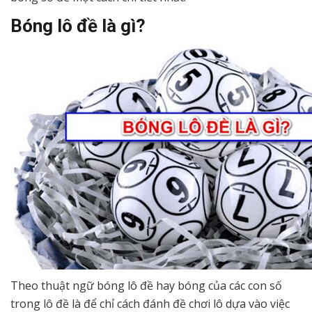
Bóng lô đề là gì?
Theo thuật ngữ bóng lô đề hay bóng của các con số
trong lô đề là để chỉ cách đánh đề chơi lô dựa vào việc