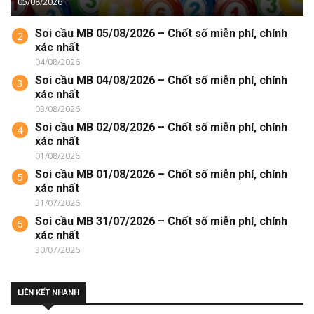
05/08/2026
Soi cầu MB 05/08/2026 – Chốt số miễn phí, chính
2
xác nhất
04/08/2026
Soi cầu MB 04/08/2026 – Chốt số miễn phí, chính
3
xác nhất
03/08/2026
Soi cầu MB 02/08/2026 – Chốt số miễn phí, chính
4
xác nhất
01/08/2026
Soi cầu MB 01/08/2026 – Chốt số miễn phí, chính
5
xác nhất
31/07/2026
Soi cầu MB 31/07/2026 – Chốt số miễn phí, chính
6
xác nhất
30/07/2026
LIÊN KẾT NHANH