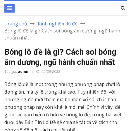
Trang chủ
Kinh nghiệm lô đề
Bóng lô đề là gì? Cách soi bóng âm dương, ngũ hành
chuẩn nhất
Bóng lô đề là gì? Cách soi bóng
âm dương, ngũ hành chuẩn nhất
Tác giả:
admin
22/09/2022
Bóng lô đề là một trong những phương pháp chơi lô
đơn giản, mà tỷ lệ trúng khá cao. Tuy nhiên đối với
những người mới tham gia bộ môn xổ số, chắc hẳn
phương pháp này còn khá là mới mẻ. Chính vì vậy, để
giúp các bạn hiểu rõ hơn về bóng lô đề, trong bài viết
dưới đây Bản Tin Lô Đề sẽ chia sẻ tất cả về cách chơi
bóng số đề một cách chi tiết nhất.