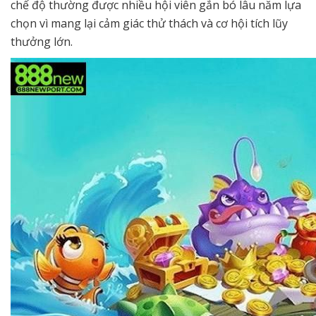
chế độ thường được nhiều hội viên gắn bó lâu năm lựa
chọn vì mang lại cảm giác thử thách và cơ hội tích lũy
thưởng lớn.