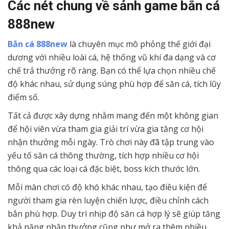
Các nét chung về sảnh game bắn cá
888new
Bắn cá 888new
là chuyên mục mô phỏng thế giới đại
dương với nhiều loài cá, hệ thống vũ khí đa dạng và cơ
chế trả thưởng rõ ràng. Bạn có thể lựa chọn nhiều chế
độ khác nhau, sử dụng súng phù hợp để săn cá, tích lũy
điểm số.
Tất cả được xây dựng nhằm mang đến một không gian
để hội viên vừa tham gia giải trí vừa gia tăng cơ hội
nhận thưởng mỗi ngày. Trò chơi này đã tập trung vào
yếu tố săn cá thông thường, tích hợp nhiều cơ hội
thông qua các loại cá đặc biệt, boss kích thước lớn.
Mỗi màn chơi có độ khó khác nhau, tạo điều kiện để
người tham gia rèn luyện chiến lược, điều chỉnh cách
bắn phù hợp. Duy trì nhịp độ săn cá hợp lý sẽ giúp tăng
khả năng nhận thưởng cũng như mở ra thêm nhiều