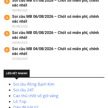
Soi cầu MB 07/08/2026 – Chốt số miễn phí, chính
3
xác nhất
06/08/2026
Soi cầu MB 06/08/2026 – Chốt số miễn phí, chính
4
xác nhất
05/08/2026
Soi cầu MB 05/08/2026 – Chốt số miễn phí, chính
5
xác nhất
04/08/2026
Soi cầu MB 04/08/2026 – Chốt số miễn phí, chính
6
xác nhất
03/08/2026
LIÊN KẾT NHANH
Soi cầu Rồng Bạch Kim
Soi cầu 247
Cao thủ chốt số giờ vàng
Lô Top
Dàn đề bất tử