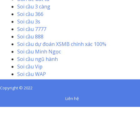
Soi cầu 3 càng
Soi cầu 366
Soi cầu 3s
Soi cầu 7777
Soi cầu 888
Soi cầu dự đoán XSMB chính xác 100%
Soi cầu Minh Ngọc
Soi cầu ngũ hành
Soi cầu Vip
Soi cầu WAP
Copyright © 2022
Liên hệ
Sunwin
,
Nhà cái
f168bet
dễ chơi dễ trúng thưởng.
https://kong88.com
KONG88 - Sân chơi giải trí đổi thưởng