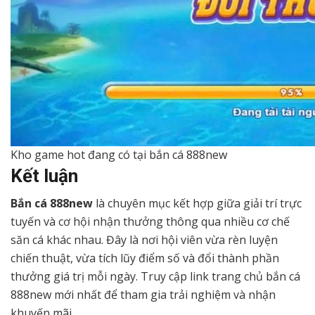
Kho game hot đang có tại bắn cá 888new
Kết luận
Bắn cá 888new
là chuyên mục kết hợp giữa giải trí trực
tuyến và cơ hội nhận thưởng thông qua nhiều cơ chế
săn cá khác nhau. Đây là nơi hội viên vừa rèn luyện
chiến thuật, vừa tích lũy điểm số và đổi thành phần
thưởng giá trị mỗi ngày. Truy cập link trang chủ bắn cá
888new mới nhất để tham gia trải nghiệm và nhận
khuyến mãi.