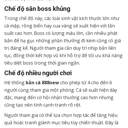
Chế độ săn boss khủng
Trong chế độ này, các loài sinh vật kích thước lớn như
cá mập, rồng biển hay cua vàng sẽ xuất hiện với tần
suất cao hơn. Boss có lượng máu lớn, cần nhiều phát
bắn để hạ gục những phần thưởng đi kèm cũng có giá
trị đáng kể. Người tham gia cần duy trì nhịp bắn liên
tục, đồng thời kết hợp vũ khí hỗ trợ để tối ưu khả năng
tiêu diệt boss trong thời gian ngắn.
Chế độ nhiều người chơi
Hệ thống
bắn cá 888new
cho phép từ 4 cho đến 6
người cùng tham gia một phòng. Cá sẽ xuất hiện dày
đặc, mang đến cơ hội nhận thưởng cao hơn nhưng
cũng tạo nên tính cạnh tranh rõ rệt.
Người tham gia có thể lựa chọn hợp tác để tăng hiệu
quả hoặc tranh giành mục tiêu tùy chiến thuật. Đây là